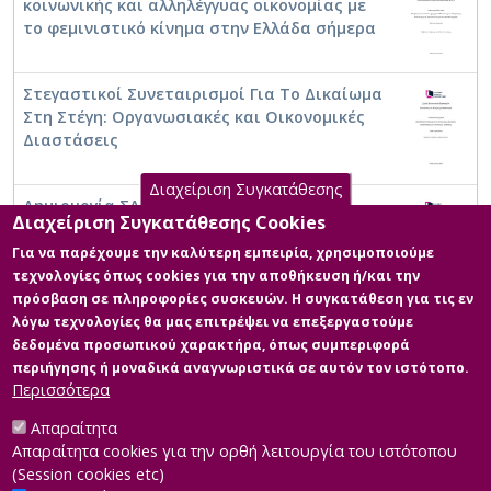
κοινωνικής και αλληλέγγυας οικονομίας με
το φεμινιστικό κίνημα στην Ελλάδα σήμερα
Στεγαστικοί Συνεταιρισμοί Για Το Δικαίωμα
Στη Στέγη: Οργανωσιακές και Οικονομικές
Διαστάσεις
Διαχείριση Συγκατάθεσης
Δημιουργία ΣΑΕΚ στο Γενικό Νοσοκομείο
Διαχείριση Συγκατάθεσης Cookies
Θεσσαλονίκης «Παπαγεωργίου» υπό το
πρίσμα της Κοινωνικής και Αλληλέγγυας
Για να παρέχουμε την καλύτερη εμπειρία, χρησιμοποιούμε
Οικονομίας
τεχνολογίες όπως cookies για την αποθήκευση ή/και την
πρόσβαση σε πληροφορίες συσκευών. Η συγκατάθεση για τις εν
Οι νεανικές υποκουλτούρες ως πρακτικές
λόγω τεχνολογίες θα μας επιτρέψει να επεξεργαστούμε
αστικών κοινών: οικειοποίηση
δεδομένα προσωπικού χαρακτήρα, όπως συμπεριφορά
εγκαταλελειμμένων και δημόσιων χώρων
περιήγησης ή μοναδικά αναγνωριστικά σε αυτόν τον ιστότοπο.
στην πόλη των Ιωαννίνων
Περισσότερα
Περισσότερα
Απαραίτητα
Διακυβέρνηση και διαχείριση συγκρούσεων
Απαραίτητα cookies για την ορθή λειτουργία του ιστότοπου
ομάδων στο πλαίσιο της Κοινωνικής και
(Session cookies etc)
Αλληλέγγυας Οικονομίας. Η περίπτωση της