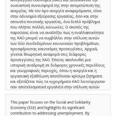
ουσιαστική συνεισφορά της στην αντιμετώπιση της
ανεργίας. Με τον όρο ανεργία αναφερόμαστε, τόσο
στην αδυναμία εξεύρεσης εργασίας, όσο και στην
απουσία ποιοτικής εργασίας, ένα διπλό πρόβλημα
που πλήττει πολλές κοινωνίες. Ο σκοπός της
παρούσας είναι να αναδείξει πως η εναλλακτικότητα
της ΚΑΟ μπορεί να συμβάλλει στην επίλυση αυτών
των δύο συνδεδεμένων κοινωνικών προβλημάτων,
προσφέροντας καινοτόμες προσεγγίσεις. Αρχικά,
γίνεται θεωρητική αναφορά στις διάφορες
προσεγγίσεις της ΚΑΟ. Έπειτα, ακολουθεί μια
ιστορική αναδρομή σε διάφορες χρονικές περιόδους
και γεωγραφικές περιοχές, όπου η ανεργία και η
εργασιακή εξαθλίωση αποτέλεσαν κρίσιμα ζητήματα
και εξετάζεται πώς τα εγχειρήματα ΚΑΟ λειτούργησαν
σαν αποτελεσματικά εργαλεία στην επίλυση αυτών
των προβλημάτων, φέρνοντας απτά αποτελέσματα.
Στη συνέχεια, διερευνάται πώς οι αρχές της ΚΑΟ
This paper focuses on the Social and Solidarity
εξασφαλίζουν την ποιότητα στην εργασία και
Economy (SSE) and highlights its significant
δημιουργούν βιώσιμες θέσεις εργασίας, με
contribution to addressing unemployment. By