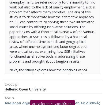
κοινωνικό πρόσημο. Ιδιαίτερη έμφαση θα δοθεί και
unemployment, we refer not only to the inability to find
στο ρόλο της ΚΑΟ στην τοπική ανάπτυξη, καθώς οι
work but also to the lack of quality employment, a dual
θέσεις εργασίας που δημιουργεί έχουν σχέση
problem that affects many societies. The aim of this
κυρίως με την κάλυψη βασικών αναγκών της
study is to demonstrate how the alternative approach
κοινότητας και αξιοποίηση των πόρων που η
of SSE can contribute to solving these two interrelated
καπιταλοκεντρική οικονομία συνήθως αγνοεί.
social issues by offering innovative solutions. The
paper begins with a theoretical overview of the various
Ως επιλεγμένο μοντέλο εγχειρήματος ΚΑΟ θα
approaches to SSE. This is followed by a historical
εξεταστεί ο Συνεταιρισμός Εργαζομένων (ΣΥΝΕΡΓ), ο
review of different time periods and geographical
οποίος συστήνεται με σκοπό τον από κοινού
areas where unemployment and labor degradation
βιοπορισμό των μελών του, με δημοκρατικές
were critical issues, examining how SSE initiatives
διαδικασίες. Αφού παρουσιαστούν παραδείγματα
functioned as effective tools in addressing these
ΣΥΝΕΡΓ, εντός και εκτός Ελλάδας, θα επιχειρηθεί η
problems and brought about tangible results.
σύγκρισή τους με τις παραδοσιακές επιχειρήσεις,
σχετικά με τις συνθήκες εργασίας των εργαζομένων,
Next, the study explores how the principles of SSE
αναδεικνύοντας τις διαφορές.
ensure job quality and create sustainable employment
opportunities with a social orientation. Special
Τέλος, θα γίνει αναφορά στις προκλήσεις που
Εκδότης
emphasis is placed on the role of SSE in local
αντιμετωπίζει το πεδίο της ΚΑΟ στη σύγχρονη
Hellenic Open University
development, as the jobs it generates are mainly
Ελλάδα και εξετάζεται πώς αυτές θα μπορούσαν να
related to meeting the basic needs of the community
Άδεια
παρακαμφθούν. Έπειτα, θα αναλυθούν οι προοπτικές
and utilizing resources often ignored by the capital-
Αναφορά Δημιουργού-Μη Εμπορική Χρήση 4.0 Διεθνές
που εμφανίζει το πεδίο στο θέμα της ανεργίας,
Διαχείριση Συγκατάθεσης
centric economy.