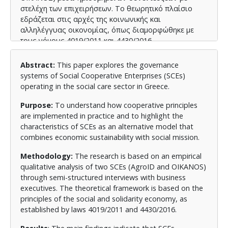
στελέχη των επιχειρήσεων. Το θεωρητικό πλαίσιο
εδράζεται στις αρχές της κοινωνικής και
αλληλέγγυας οικονομίας, όπως διαμορφώθηκε με
τους νόμους 4019/2011 και 4430/2016.
Αποτελέσματα:
Τα κύρια ευρήματα υποδεικνύουν
Abstract:
This paper explores the governance
ότι οι ΚοινΣΕπ εφαρμόζουν στην πράξη τις
systems of Social Cooperative Enterprises (SCEs)
συνεταιριστικές αρχές της δημοκρατικής συμμετοχής,
operating in the social care sector in Greece.
ισότητας, διαφάνειας και κοινωνικής ευθύνης.
Ωστόσο, αντιμετωπίζουν σημαντικές προκλήσεις
Purpose:
To understand how cooperative principles
όπως η περιορισμένη συμμετοχή μερίδας των μελών,
are implemented in practice and to highlight the
η συγκέντρωση ευθυνών σε λίγα άτομα, η ανάγκη για
characteristics of SCEs as an alternative model that
καλύτερη αποσαφήνιση ρόλων και η ενίσχυση των
combines economic sustainability with social mission.
μηχανισμών διαφάνειας και λογοδοσίας. Η
συγκριτική ανάλυση αποκαλύπτει κοινά
Methodology:
The research is based on an empirical
χαρακτηριστικά στη φιλοσοφία και τις προκλήσεις,
qualitative analysis of two SCEs (AgroID and OIKANOS)
αλλά και διαφοροποιήσεις που αντικατοπτρίζουν την
through semi-structured interviews with business
κλαδική εξειδίκευση.
executives. The theoretical framework is based on the
principles of the social and solidarity economy, as
Συμπεράσματα:
Οι ΚοινΣΕπ αναδεικνύονται ως
established by laws 4019/2011 and 4430/2016.
σημαντικοί φορείς της κοινωνικής οικονομίας που
προσφέρουν εναλλακτικά μοντέλα οργάνωσης. Η