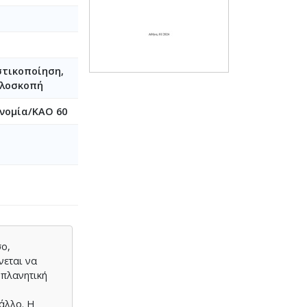
στικοποίηση,
αλοσκοπή
ονομία/ΚΑΟ 60
σο,
νεται να
 πλανητική
άλλο. Η