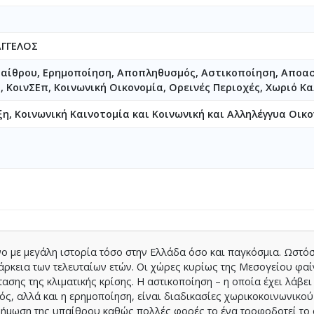
ΑΓΓΕΛΟΣ
αίθρου, Ερημοποίηση, Αποπληθυσμός, Αστικοποίηση, Αποα
, ΚοινΣΕπ, Κοινωνική Οικονομία, Ορεινές Περιοχές, Χωριό Κ
η, Κοινωνική Καινοτομία και Κοινωνική και Αλληλέγγυα Οικ
ο με μεγάλη ιστορία τόσο στην Ελλάδα όσο και παγκόσμια. Ωστό
ιάρκεια των τελευταίων ετών. Οι χώρες κυρίως της Μεσογείου φαί
ασης της κλιματικής κρίσης. Η αστικοποίηση – η οποία έχει λάβει
ός, αλλά και η ερημοποίηση, είναι διαδικασίες χωρικοκοινωνικού
ρήμωση της υπαίθρου καθώς πολλές φορές το ένα τροφοδοτεί το 