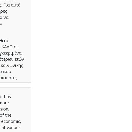
. Για αυτό
ορες
α να
να
θεια
ς ΚΑΛΟ σε
γκεκριμένα
ιότερων ετών
 κοινωνικής
ειακού
και στις
it has
 more
sion,
of the
, economic,
 at various