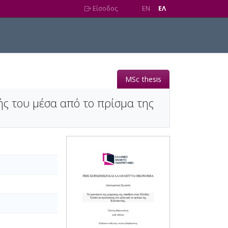
Είσοδος
EN
EΛ
MSc thesis
ς του μέσα από το πρίσμα της