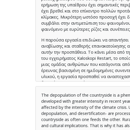
ερήμωση της υπαίθρου έχει σημαντικές περιβα
έχει βρεθεί και στο επίκεντρο πολλών προ
κλίμακες. Μικρότερη ωστόσο προσοχή έχει δ
συμβάλει στην αντιμετώπιση του φαινομένου
φαινόμενο με ευρύτερες ρίζες και συνέπειες;
Η παρούσα εργασία επιδιώκει να απαντήσε
αναβίωσης και σταθερής επανακατοίκησης α
αυτήν την προσπάθεια. Το κάνει μέσα από τ
του εγχειρήματος Kaloskopi Restart, το οπο
μιας ομάδας ανθρώπων που κατάγονται από τ
έρευνας βασισμένη σε ημιδομημένες συνεντε
υλικού, η εργασία προσπαθεί να αναστοχασ
δυνατότητες που ανοίγονται για την ανατρο
The depopulation of the countryside is a phe
developed with greater intensity in recent yea
affected by the intensity of the climate crisis
depopulation, and desertification- are proces
countryside as often one feeds the other. Rur
and cultural implications. That is why it has a