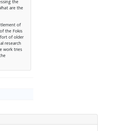
essing the
What are the
ttlement of
of the Fokis
fort of older
al research
e work tries
the