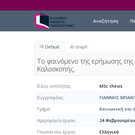
Skip to main content
Main navigation
Αναζήτηση
Π
Default
Graph
Το φαινόμενο της ερήμωσης της
Καλοσκοπής.
Είδος οντότητας
MSc thesis
Συγγραφέας
ΓΙΑΝΝΗΣ ΜΠΑΝ
Τμήμα
Κοινωνική και 
Ημερομηνία έργου
24 Φεβρουαρίου
Γλώσσα του έργου
Ελληνικά