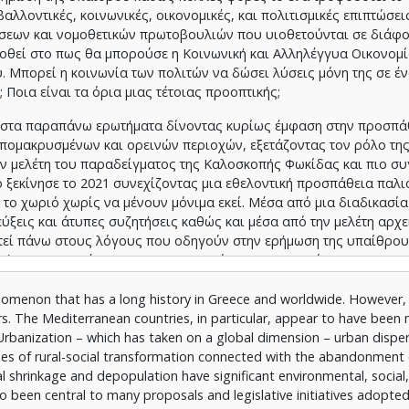
λλοντικές, κοινωνικές, οικονομικές, και πολιτισμικές επιπτώσεις
τάσεων και νομοθετικών πρωτοβουλιών που υιοθετούνται σε διάφ
οθεί στο πως θα μπορούσε η Κοινωνική και Αλληλέγγυα Οικονομί
. Μπορεί η κοινωνία των πολιτών να δώσει λύσεις μόνη της σε έ
 Ποια είναι τα όρια μιας τέτοιας προοπτικής;
ι στα παραπάνω ερωτήματα δίνοντας κυρίως έμφαση στην προσπά
πομακρυσμένων και ορεινών περιοχών, εξετάζοντας τον ρόλο τη
ην μελέτη του παραδείγματος της Καλοσκοπής Φωκίδας και πιο συ
ίο ξεκίνησε το 2021 συνεχίζοντας μια εθελοντική προσπάθεια παλ
ο χωριό χωρίς να μένουν μόνιμα εκεί. Μέσα από μια διαδικασία
ύξεις και άτυπες συζητήσεις καθώς και μέσα από την μελέτη αρχ
τεί πάνω στους λόγους που οδηγούν στην ερήμωση της υπαίθρου 
πή του φαινομένου και των αρνητικών του συνεπειών.
nomenon that has a long history in Greece and worldwide. However, 
rs. The Mediterranean countries, in particular, appear to have been
. Urbanization – which has taken on a global dimension – urban disper
ses of rural-social transformation connected with the abandonment 
al shrinkage and depopulation have significant environmental, social
lso been central to many proposals and legislative initiatives adopted