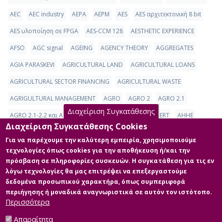
AEC
AEC industry
AEPA
AEPM
AES
AES αρχιτεκτονική 8 bit
AES υλοποίηση σε FPGA
AES-CCM 128
AESTHETIC EXPERIENCE
AFSO
AGC signal
AGEING
AGENCY THEORY
AGGREGATES
AGIA PARASKEVI
AGRICULTURAL LAND
AGRICULTURAL LOANS
AGRICULTURAL SECTOR FINANCING
AGRICULTURAL WASTE
AGRIGULTURAL MANAGEMENT
AGRO
AGRO 2
AGRO 2.1
Διαχείριση Συγκατάθεσης
AGRO 2.1-2.2 και AGRO 2.1-2.2
AGRO 2.2
AGROCERT
AHHE
Διαχείριση Συγκατάθεσης Cookies
AHP Method
AHS Ptolemaida Unit V
AHP
AI
Για να παρέχουμε την καλύτερη εμπειρία, χρησιμοποιούμε
τεχνολογίες όπως cookies για την αποθήκευση ή/και την
AI (Artificial Intelligence), Inventory Management, Machine Learning,
πρόσβαση σε πληροφορίες συσκευών. Η συγκατάθεση για τις εν
Python
λόγω τεχνολογίες θα μας επιτρέψει να επεξεργαστούμε
δεδομένα προσωπικού χαρακτήρα, όπως συμπεριφορά
AI Augmented Workforce
περιήγησης ή μοναδικά αναγνωριστικά σε αυτόν τον ιστότοπο.
Περισσότερα
(current)
«
1
2
3
4
5
6
...
349
350
»
Απαραίτητα