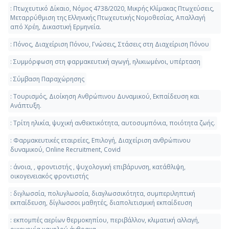
: Πτωχευτικό Δίκαιο, Νόμος 4738/2020, Μικρής Κλίμακας Πτωχεύσεις,
Μεταρρύθμιση της Ελληνικής Πτωχευτικής Νομοθεσίας, Απαλλαγή
από Χρέη, Δικαστική Ερμηνεία.
: Πόνος, Διαχείριση Πόνου, Γνώσεις, Στάσεις στη Διαχείριση Πόνου
: Συμμόρφωση στη φαρμακευτική αγωγή, ηλικιωμένοι, υπέρταση
: Σύμβαση Παραχώρησης
: Τουρισμός, Διοίκηση Ανθρώπινου Δυναμικού, Εκπαίδευση και
Ανάπτυξη.
: Τρίτη ηλικία, ψυχική ανθεκτικότητα, αυτοσυμπόνια, ποιότητα ζωής.
: Φαρμακευτικές εταιρείες, Επιλογή, Διαχείριση ανθρώπινου
δυναμικού, Online Recruitment, Covid
: άνοια, , φροντιστής , ψυχολογική επιβάρυνση, κατάθλιψη,
οικογενειακός φροντιστής
: διγλωσσία, πολυγλωσσία, διαγλωσσικότητα, συμπεριληπτική
εκπαίδευση, δίγλωσσοι μαθητές, διαπολιτισμική εκπαίδευση
: εκπομπές αερίων θερμοκηπίου, περιβάλλον, κλιματική αλλαγή,