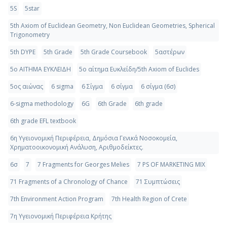
5S
5star
5th Axiom of Euclidean Geometry, Non Euclidean Geometries, Spherical
Trigonometry
5th DYPE
5th Grade
5th Grade Coursebook
5αστέρων
5ο ΑΙΤΗΜΑ ΕΥΚΛΕΙΔΗ
5ο αίτημα Ευκλείδη/5th Axiom of Euclides
5ος αιώνας
6 sigma
6 Σίγμα
6 σίγμα
6 σίγμα (6σ)
6-sigma methodology
6G
6th Grade
6th grade
6th grade EFL textbook
6η Υγειονομική Περιφέρεια, Δημόσια Γενικά Νοσοκομεία,
Χρηματοοικονομική Ανάλυση, Αριθμοδείκτες.
6σ
7
7 Fragments for Georges Melies
7 PS OF MARKETING MIX
71 Fragments of a Chronology of Chance
71 Συμπτώσεις
7th Environment Action Program
7th Health Region of Crete
7η Υγειονομική Περιφέρεια Κρήτης