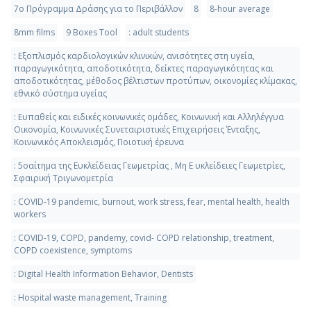
7ο Πρόγραμμα Δράσης για το Περιβάλλον
8
8-hour average
8mm films
9 Boxes Tool
: adult students
: Εξοπλισμός καρδιολογικών κλινικών, ανισότητες στη υγεία,
παραγωγικότητα, αποδοτικότητα, δείκτες παραγωγικότητας και
αποδοτικότητας, μέθοδος βέλτιστων προτύπων, οικονομίες κλίμακας,
εθνικό σύστημα υγείας
: Ευπαθείς και ειδικές κοινωνικές ομάδες, Κοινωνική και Αλληλέγγυα
Οικονομία, Κοινωνικές Συνεταιριστικές Επιχειρήσεις Ένταξης,
Κοινωνικός Αποκλεισμός, Ποιοτική έρευνα
: 5οαίτημα της Ευκλείδειας Γεωμετρίας , Μη Ε υκλείδειες Γεωμετρίες,
Σφαιρική Τριγωνομετρία
: COVID-19 pandemic, burnout, work stress, fear, mental health, health
workers
: COVID-19, COPD, pandemy, covid- COPD relationship, treatment,
COPD coexistence, symptoms
: Digital Health Information Behavior, Dentists
: Hospital waste management, Training