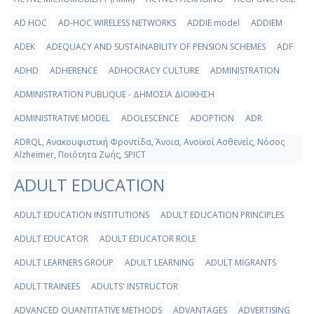
AD HOC
AD-HOC WIRELESS NETWORKS
ADDIE model
ADDIEM
ADEK
ADEQUACY AND SUSTAINABILITY OF PENSION SCHEMES
ADF
ADHD
ADHERENCE
ADHOCRACY CULTURE
ADMINISTRATION
ADMINISTRATION PUBLIQUE - ΔΗΜΟΣΙΑ ΔΙΟΙΚΗΣΗ
ADMINISTRATIVE MODEL
ADOLESCENCE
ADOPTION
ADR
ADRQL, Ανακουφιστική Φροντίδα, Άνοια, Ανοϊκοί Ασθενείς, Νόσος
Alzheimer, Ποιότητα Ζωής, SPICT
ADULT EDUCATION
ADULT EDUCATION INSTITUTIONS
ADULT EDUCATION PRINCIPLES
ADULT EDUCATOR
ADULT EDUCATOR ROLE
ADULT LEARNERS GROUP
ADULT LEARNING
ADULT MIGRANTS
ADULT TRAINEES
ADULTS' INSTRUCTOR
ADVANCED QUANTITATIVE METHODS
ADVANTAGES
ADVERTISING