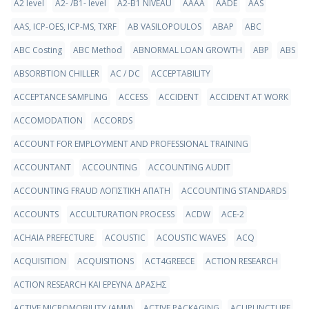
A2 level
A2- /B1- level
A2-B1 NIVEAU
AAAA
AADE
AAS
AAS, ICP-OES, ICP-MS, TXRF
AB VASILOPOULOS
ABAP
ABC
ABC Costing
ABC Method
ABNORMAL LOAN GROWTH
ABP
ABS
ABSORBTION CHILLER
AC / DC
ACCEPTABILITY
ACCEPTANCE SAMPLING
ACCESS
ACCIDENT
ACCIDENT AT WORK
ACCOMODATION
ACCORDS
ACCOUNT FOR EMPLOYMENT AND PROFESSIONAL TRAINING
ACCOUNTANT
ACCOUNTING
ACCOUNTING AUDIT
ACCOUNTING FRAUD ΛΟΓΙΣΤΙΚΗ ΑΠΑΤΗ
ACCOUNTING STANDARDS
ACCOUNTS
ACCULTURATION PROCESS
ACDW
ACE-2
ACHAIA PREFECTURE
ACOUSTIC
ACOUSTIC WAVES
ACQ
ACQUISITION
ACQUISITIONS
ACT4GREECE
ACTION RESEARCH
ACTION RESEARCH ΚΑΙ ΕΡΕΥΝΑ ΔΡΑΣΗΣ
ACTIVE MICROMOBILITY (AMM)
ACTIVE PACKAGING
ACUPUNCTURE