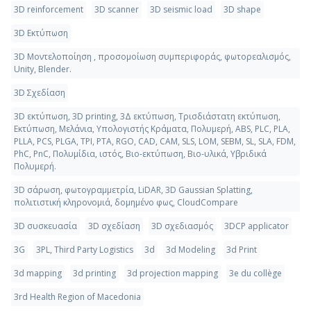
3D reinforcement
3D scanner
3D seismic load
3D shape
3D Εκτύπωση
3D Μοντελοποίηση , προσομοίωση συμπεριφοράς, φωτορεαλισμός,
Unity, Blender.
3D Σχεδίαση
3D εκτύπωση, 3D printing, 3Δ εκτύπωση, Τρισδιάστατη εκτύπωση,
Εκτύπωση, Μελάνια, Υπολογιστής Κράματα, Πολυμερή, ABS, PLC, PLA,
PLLA, PCS, PLGA, TPI, PTA, RGO, CAD, CAM, SLS, LOM, SEBM, SL, SLA, FDM,
PhC, PnC, Πολυμίδια, ιστός, Βιο-εκτύπωση, Βιο-υλικά, Υβριδικά
Πολυμερή.
3D σάρωση, φωτογραμμετρία, LiDAR, 3D Gaussian Splatting,
πολιτιστική κληρονομιά, δομημένο φως, CloudCompare
3D συσκευασία
3D σχεδίαση
3D σχεδιασμός
3DCP applicator
3G
3PL, Third Party Logistics
3d
3d Modeling
3d Print
3d mapping
3d printing
3d projection mapping
3e du collège
3rd Health Region of Macedonia