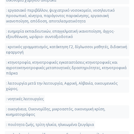
οικονομία χαμηλού άνθρακα
: εργασιακό περιβάλλον, ψυχιατρικό νοσοκομείο, νοσηλευτικό
προσωπικό, κίνητρα, παράγοντες παρακίνησης, εργασιακή
ικανοποίηση, απόδοση, αποτελεσματικότητα
: ευημερία εκπαιδευτικών, επαγγελματική ικανοποίηση, άγχος-
εξουθένωση, ωράριο- συνταξιοδοτικό
: κριτικός γραμματισμός, κατάκτηση Γ2, δίγλωσσοι μαθητές, διδακτική
εφαρμογή
: κτηνοτροφία, κτηνοτροφικές εγκαταστάσεις κτηνοτροφικές και
αγροτοκτηνοτροφικές μεταποιητικές δραστηριότητες, κτηνοτροφικά
πάρκα
: λειτουργία μετά την λειτουργία, Αφρική, Αλβανία, οικουμενικός
χώρος.
: νοητικές λειτουργίες
: οικογένεια, Οικονομίδης, μικροαστός, οικονομική κρίση,
κινηματογράφος
: ποιότητα ζωής, τρίτη ηλικία, ηλικιωμένα ζευγάρια