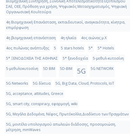
Βιομηχανική Συντήρηση, Συνολική Αποτελεσματικότητα Εξοπλισμού
ΣΑΕ, OEE, Πρόθεση για χρήση, Ψηφιακός Μετασχηματισμός, Ψηφιακή
Οργανωσιακή Κουλτούρα
4η Βιομηχανική Επανάσταση, εκπαιδευτικοί, αναγκαιότητα, κίνητρα,
επιμόρφωση
4η βιομηχανική επανάσταση
4η ηλικία
4ος αιώνας μ.Χ
4ος πυλώνας ανάπτυξης
5
5 stars hotels
5*
5* Hotels
5* ΞΕΝΟΔΟΧΕΙΑ ΤΗΣ ΑΘΗΝΑΣ
5* ξενοδοχεία
5-μεθυλ-κυτοσίνη
5-μεθυλοκυτοσίνη
5D BIM
5D-ΒΙΜ
5G NETWORK
5G
5G Networks
5G δίκτυα
5G, Big Data, Cloud, Protocols, IoT
5G, acceptance, attitudes, Greece
5G, smart city, conspiracy, εφαρμογή, wiki
5G, Μεγάλα Δεδομένα, Νέφος, Πρωτόκολλα,Διαδίκτυο των Πραγμάτων
5G, μοντέλα υπολογισμού απωλειών διάδοσης, προσομοιώση,
μέτρηση, mmWaves