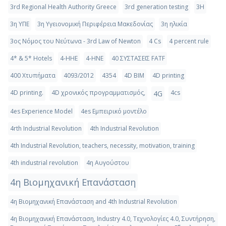
3rd Regional Health Authority Greece
3rd generation testing
3Η
3η ΥΠΕ
3η Υγειονομική Περιφέρεια Μακεδονίας
3η ηλικία
3ος Νόμος του Νεύτωνα - 3rd Law of Newton
4 Cs
4 percent rule
4* & 5* Hotels
4-HHE
4-HNE
40 ΣΥΣΤΑΣΕΙΣ FATF
400 Χτυπήματα
4093/2012
4354
4D BIM
4D printing
4D printing.
4D χρονικός προγραμματισμός,
4cs
4G
4es Experience Model
4es Εμπειρικό μοντέλο
4rth Industrial Revolution
4th Industrial Revolution
4th Industrial Revolution, teachers, necessity, motivation, training
4th industrial revolution
4η Αυγούστου
4η Βιομηχανική Επανάσταση
4η Βιομηχανική Επανάσταση and 4th Industrial Revolution
4η Βιομηχανική Επανάσταση, Industry 4.0, Τεχνολογίες 4.0, Συντήρηση,