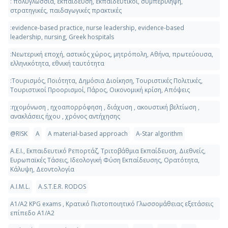
: πολυγλωσσία, εκπαίδευση, εκπαιδευτικοί, συμπερίληψη,
στρατηγικές, παιδαγωγικές πρακτικές
:evidence-based practice, nurse leadership, evidence-based
leadership, nursing, Greek hospitals
:Νεωτερική εποχή, αστικός χώρος, μητρόπολη, Αθήνα, πρωτεύουσα,
ελληνικότητα, εθνική ταυτότητα
:Τουρισμός, Ποιότητα, Δημόσια Διοίκηση, Τουριστικές Πολιτικές,
Τουριστικοί Προορισμοί, Πάρος, Οικονομική κρίση, Απόψεις
:ηχομόνωση , ηχοαπορρόφηση , διάχυση , ακουστική βελτίωση ,
ανακλάσεις ήχου , χρόνος αντήχησης
@RISK
A
A material-based approach
A-Star algorithm
A.E.I., Εκπαιδευτικό Ρεπορτάζ, Τριτοβάθμια Εκπαίδευση, Διεθνείς,
Ευρωπαϊκές Τάσεις, Ιδεολογική Φύση Εκπαίδευσης, Ορατότητα,
Κάλυψη, Δεοντολογία
A.I.M.L.
A.S.T.E.R. RODOS
A1/A2 KPG exams , Κρατικό Πιστοποιητικό Γλωσσομάθειας εξετάσεις
επίπεδο Α1/Α2