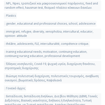
: NPL, Npes, τραπεζικοί και μακροοικονομικοί παράγοντες, fixed and
random effect, hausman test, θεσμικό πλαίσιο κόκκινων δανείων.
: Plastics
: gender, educational and professional choices, school, adolescence
: immigrant, refugee, diversity, xenophobia, intercultural, educator,
opinion- attitude
: théâtre, adolescents, FLE, interculturalité, compétence critique.
: training educational needs, motivation, continuing education,
continuing nursing education, professional development
: Έλληνες νοσηλευτές, Covid-19, ψυχική υγεία, διαχείριση θανάτου,
στρατηγικές διαχείρισης
: Βιώσιμη πολιτιστική διαχείριση, πολιτιστικός τουρισμός, αναβίωση
οικισμού, βιωματικές δράσεις, Καψαλιανά
: Γονεϊκό άγχος
: Εκπαίδευση, Εκπαίδευση Ενηλίκων, Δια βίου Μάθηση (ΔΒΜ), Γενικές
Δεξιότητες, Βασικές ικανότητες, Ενήλικος ή Ενηλικιότητα, Τυπική
εκπαίδευση, μη Τυπική εκπαίδευση, Δαπάνες Εκπαίδευσης,