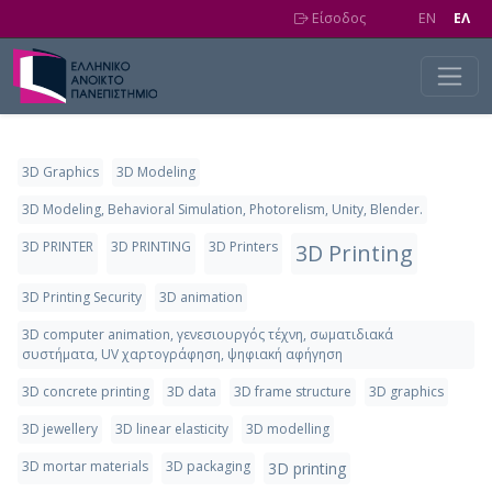
Skip to main content
Είσοδος
EN
EΛ
3D Graphics
3D Modeling
3D Modeling, Behavioral Simulation, Photorelism, Unity, Blender.
3D PRINTER
3D PRINTING
3D Printers
3D Printing
3D Printing Security
3D animation
3D computer animation, γενεσιουργός τέχνη, σωματιδιακά
συστήματα, UV χαρτογράφηση, ψηφιακή αφήγηση
3D concrete printing
3D data
3D frame structure
3D graphics
3D jewellery
3D linear elasticity
3D modelling
3D mortar materials
3D packaging
3D printing