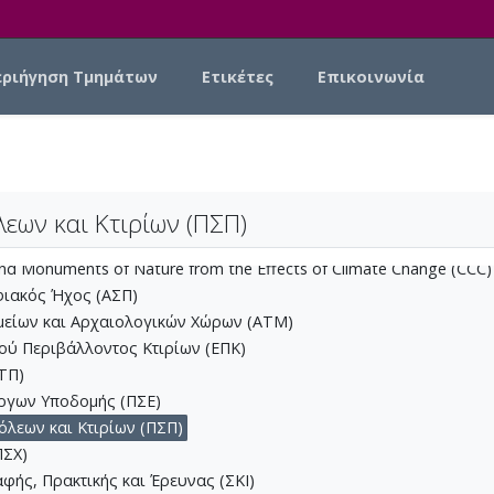
εριήγηση Τμημάτων
Ετικέτες
Επικοινωνία
Βιώσιμου Σχεδιασμού
εων και Κτιρίων (ΠΣΠ)
GD)
 and Monuments of Nature from the Effects of Climate Change (CCC)
φιακός Ήχος (ΑΣΠ)
μείων και Αρχαιολογικών Χώρων (ΑΤΜ)
ού Περιβάλλοντος Κτιρίων (ΕΠΚ)
ΤΠ)
ργων Υποδομής (ΠΣΕ)
όλεων και Κτιρίων (ΠΣΠ)
ΠΣΧ)
ής, Πρακτικής και Έρευνας (ΣΚΙ)