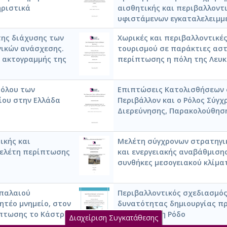
ηριστικά
αισθητικής και περιβαλλοντ
υφιστάμενων εγκαταλελειμμ
της διάχυσης των
Χωρικές και περιβαλλοντικέ
γικών ανάσχεσης.
τουρισμού σε παράκτιες αστ
 ακτογραμμής της
περίπτωσης η πόλη της Λευ
ρόλου των
Επιπτώσεις Κατολισθήσεων 
ίου στην Ελλάδα
Περιβάλλον και ο Ρόλος Σύγ
Διερεύνησης, Παρακολούθησ
ικής και
Μελέτη σύγχρονων στρατηγι
 μελέτη περίπτωσης
και ενεργειακής αναβάθμισης
συνθήκες μεσογειακού κλίμα
 παλαιού
Περιβαλλοντικός σχεδιασμός
τέο μνημείο, στον
δυνατότητας δημιουργίας π
ίπτωσης το Κάστρο
μονάδας στη Ρόδο
Διαχείριση Συγκατάθεσης