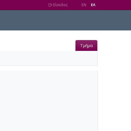
Είσοδος
EN
EΛ
Τμήμα