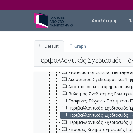
Skip to main content
Main navigation
Αναζήτηση
Π
Ελληνικό Ανοικτό Πανεπιστήμιο
Default
Graph
Σχολή Ανθρωπιστικών Επιστημών
Σχολή Εφαρμοσμένων Τεχνών και 
Περιβαλλοντικός Σχεδιασμός Πόλ
Interaction Generative Design (I
Protection of Cultural Heritage
Ακουστικός Σχεδιασμός και Ψη
Αποτύπωση και τεκμηρίωση μνη
Βιώσιμος Σχεδιασμός Εσωτερικ
Γραφικές Τέχνες - Πολυμέσα (Γ
Περιβαλλοντικός Σχεδιασμός Έ
Περιβαλλοντικός Σχεδιασμός Π
Περιβαλλοντικός Σχεδιασμός (
Σπουδές Κινηματογραφικής Γραφ