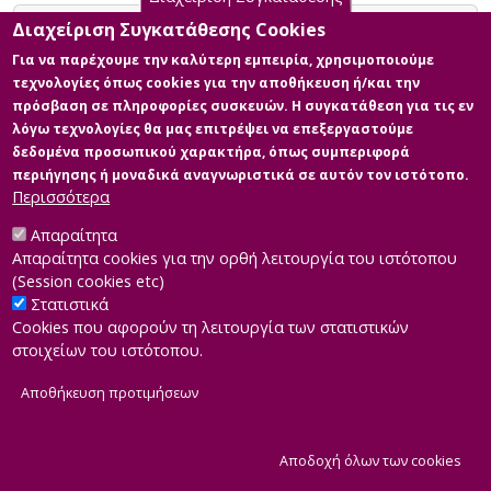
Περιέχει
Διαχείριση Συγκατάθεσης Cookies
Για να παρέχουμε την καλύτερη εμπειρία, χρησιμοποιούμε
SPSS
τεχνολογίες όπως cookies για την αποθήκευση ή/και την
πρόσβαση σε πληροφορίες συσκευών. Η συγκατάθεση για τις εν
λόγω τεχνολογίες θα μας επιτρέψει να επεξεργαστούμε
δεδομένα προσωπικού χαρακτήρα, όπως συμπεριφορά
περιήγησης ή μοναδικά αναγνωριστικά σε αυτόν τον ιστότοπο.
Περισσότερα
Απαραίτητα
Απαραίτητα cookies για την ορθή λειτουργία του ιστότοπου
(Session cookies etc)
Στατιστικά
Cookies που αφορούν τη λειτουργία των στατιστικών
στοιχείων του ιστότοπου.
Αποθήκευση προτιμήσεων
|
Developed by
INTEROPTICS
Powered by
ReasonableGraph.org
|
Δήλωση Προσβασιμότητας
CMS Login
Α
Αποδοχή όλων των cookies