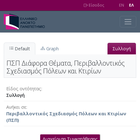
Skip to main content
Είσοδος
EN
EΛ
Default
Graph
Συλλογή
ΠΣΠ Διάφορα Θέματα, Περιβαλλοντικός
Σχεδιασμός Πόλεων και Κτιρίων
Είδος οντότητας
Συλλογή
Ανήκει σε
Περιβαλλοντικός Σχεδιασμός Πόλεων και Κτιρίων
(ΠΣΠ)
Διαχείριση Συγκατάθεσης