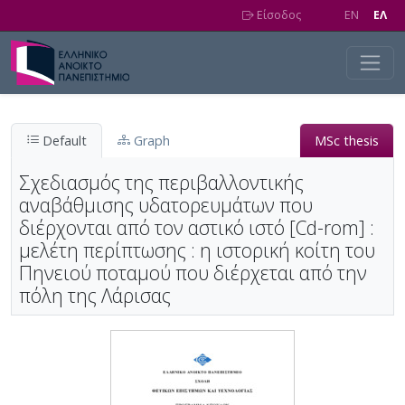
Skip to main content
Είσοδος
EN
EΛ
Default
Graph
MSc thesis
Σχεδιασμός της περιβαλλοντικής
αναβάθμισης υδατορευμάτων που
διέρχονται από τον αστικό ιστό [Cd-rom] :
μελέτη περίπτωσης : η ιστορική κοίτη του
Πηνειού ποταμού που διέρχεται από την
πόλη της Λάρισας