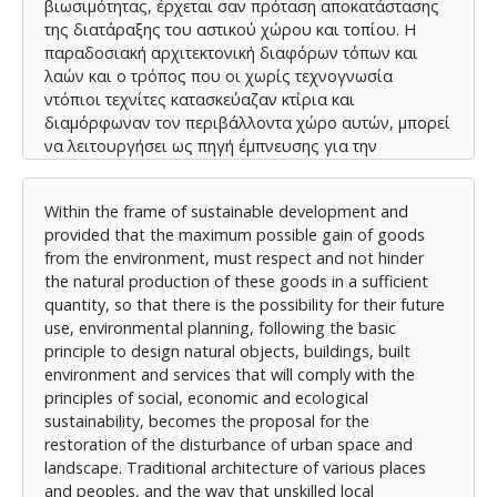
βιωσιμότητας, έρχεται σαν πρόταση αποκατάστασης
της διατάραξης του αστικού χώρου και τοπίου. Η
παραδοσιακή αρχιτεκτονική διαφόρων τόπων και
λαών και ο τρόπος που οι χωρίς τεχνογνωσία
ντόπιοι τεχνίτες κατασκεύαζαν κτίρια και
διαμόρφωναν τον περιβάλλοντα χώρο αυτών, μπορεί
να λειτουργήσει ως πηγή έμπνευσης για την
εφαρμογή σχεδιαστικών αρχών σε νέα ή και
υφιστάμενα κτίρια, με τα τελευταία ειδικά να έχουν
Within the frame of sustainable development and
χαρακτηριστεί ως ιδιαίτερα ενεργοβόρα. Μια από τις
provided that the maximum possible gain of goods
μεθόδους που εφαρμόστηκε στην παραδοσιακή
from the environment, must respect and not hinder
αρχιτεκτονική είναι η κατασκευή διπλού κελύφους,
the natural production of these goods in a sufficient
τεχνική η οποία κερδίζει όλο και περισσότερο
quantity, so that there is the possibility for their future
έδαφος τα τελευταία χρόνια, παρουσιάζοντας θετικά
use, environmental planning, following the basic
αποτελέσματα στην εξοικονόμηση ενέργειας στα
principle to design natural objects, buildings, built
κτίρια, με συνεισφορά στη θερμομόνωση, στην
environment and services that will comply with the
ηλιοπροστασία και την ανεμοπροστασία του κυρίως
principles of social, economic and ecological
κελύφους, αλλά και την ηχομόνωση. Η παρούσα
sustainability, becomes the proposal for the
Διπλωματική Εργασία, η οποία αποτελείται από δυο
restoration of the disturbance of urban space and
τμήματα, θα εξετάσει την αποτελεσματικότητα της πιο
landscape. Traditional architecture of various places
πάνω τεχνικής, κυρίως σε σχέση με τη συνεισφορά
and peoples, and the way that unskilled local
της στην μείωση του ενεργειακού αποτυπώματος του