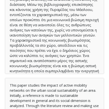
διάσταση. Μέσω της βιβλιογραφικής επισκόπησης
και κάνοντας χρήση της Πυραμίδας του Μάσλοου,
εντοπίζονται τα χαρακτηριστικά της, μέσω των
οποίων προκύπτει ότι μια κοινωνικά βιώσιμη περιοχή
είναι σε θέση να ικανοποίει όλες τις ανθρώπινες
ανάγκες των κατοίκων της, χωρίς να υπονομεύεται η
ικανοποίηση των αναγκών των μελλοντικών γενεών.
Τα χαρακτηριστικά της κοινωνικής βιωσιμότητας
προβάλλοντάς τα στο χώρο, αποδίδουν και τις
ποιότητες που πρέπει να έχει ο δημόσιος χώρος
ώστε να καλύπτει τις ανάγκες των χρηστών. Ένα
σημαντικό και αναπόσπαστο μέρος της αστικής
κοινωνικής βιωσιμότητας είναι και η βιώσιμη αστική
κινητικότητα η οποία συμπεριλαμβάνει την ενεργητική
μετακίνηση, δηλ. τη μετακίνηση με μη μηχανοκίνητα
μέσα όπως το περπάτημα και το ποδήλατο ή το πατίνι.
This paper studies the impact of active mobility
Αναλύεται η ενεργητική μετακίνηση, τα δίκτυά της, οι
networks on the urban social sustainability of an area.
παράγοντες που την επηρεάζουν, τα οφέλη και οι
Initially, a reference is made to sustainable
περιορισμοί της καθώς και οι στρατηγικές ενίσχυσής
development in general and its social dimension is
της. Έπειτα, ακολουθούν μελέτες περίπτωσης που να
analyzed. Through the literature review and making use
έχουν αναπτύξει τα δίκτυα μετακίνησης για τον πεζό