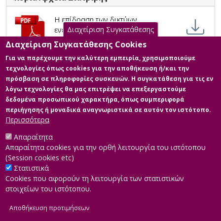
active mobility and through a field study, literature and
a questionnaire to the residents, is analyzed the
Η επίδραση των δικτύων
impact of this network on the social sustainability of
Διαχείριση Συγκατάθεσης
ενεργητικής κινητικότητας στην
the area, the advantages and limitations are recorded
αστική κοινωνική βιωσιμότητα:
and proposals are made for its improvement. Finally,
Διαχείριση Συγκατάθεσης Cookies
Μελέτη περίπτωσης ο Δήμος Ιλίου
some conclusions are drawn in the context of this work
Για να παρέχουμε την καλύτερη εμπειρία, χρησιμοποιούμε
Περιγραφή:
and some proposals are made for further investigation
τεχνολογίες όπως cookies για την αποθήκευση ή/και την
ΣΑΚΑΝΤΑΜΗΣ_ΣΤΡΑΤΙΚΗ_ΕΠΙΔΡΑΣΗ
and analysis of the subject by the scientific community.
πρόσβαση σε πληροφορίες συσκευών. Η συγκατάθεση για τις εν
ΔΙΚΤΥΩΝ ΕΝΕΡΓΗΤΙΚΗΣ
λόγω τεχνολογίες θα μας επιτρέψει να επεξεργαστούμε
ΚΙΝΗΤΙΚΟΤΗΤΑΣ_ΔΕ.pdf (pdf)
δεδομένα προσωπικού χαρακτήρα, όπως συμπεριφορά
Πληροφορίες: Κυρίως σώμα
περιήγησης ή μοναδικά αναγνωριστικά σε αυτόν τον ιστότοπο.
διπλωματικής, παράρτημα, poster
Περισσότερα
και περίληψη
Μέγεθος: 9.1 MB
Απαραίτητα
Απαραίτητα cookies για την ορθή λειτουργία του ιστότοπου
(Session cookies etc)
Στατιστικά
Cookies που αφορούν τη λειτουργία των στατιστικών
στοιχείων του ιστότοπου.
Αποθήκευση προτιμήσεων
|
Developed by
INTEROPTICS
Powered by
ReasonableGraph.org