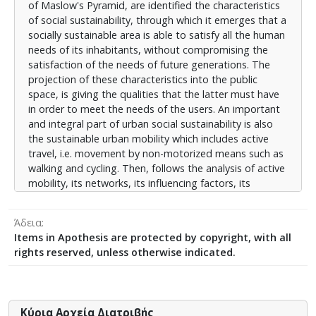
of Maslow's Pyramid, are identified the characteristics
και τον ποδηλάτη σε συνδυασμό και με επεμβάσεις
of social sustainability, through which it emerges that a
στο δημόσιο χώρο, ώστε να γίνει μια αποτίμηση, του
socially sustainable area is able to satisfy all the human
συσχετισμού των δύο αυτών εννοιών της ενεργητικής
needs of its inhabitants, without compromising the
κινητικότητας και της κοινωνικής βιωσιμότητας σε
satisfaction of the needs of future generations. The
πραγματικά παραδείγματα. Επιλέγεται μια μελέτης
projection of these characteristics into the public
περίπτωσης στην Αθήνα, ο Δήμος Ιλίου, ο οποίος έχει
space, is giving the qualities that the latter must have
ένα υφιστάμενο δίκτυο ενεργητικής μετακίνησης και
in order to meet the needs of the users. An important
μέσω μελέτης πεδίου, βιβλιογραφίας και
and integral part of urban social sustainability is also
ερωτηματολογίου προς τους κατοίκους, αναλύεται η
the sustainable urban mobility which includes active
επίδρασή του στην κοινωνική βιωσιμότητα του
travel, i.e. movement by non-motorized means such as
Δήμου, καταγράφονται τα πλεονεκτήματα και οι
walking and cycling. Then, follows the analysis of active
περιορισμοί και γίνονται προτάσεις για τη βελτίωσή
mobility, its networks, its influencing factors, its
του. Τελικά, εξάγονται ορισμένα συμπεράσματα στα
benefits and limitations as well as and, finally, its
πλαίσια αυτής της εργασίας και γίνονται ορισμένες
enhancement strategies. Then, case studies follow
προτάσεις για περαιτέρω διερεύνηση και εμβάθυνση
Άδεια
that have developed active travel networks with
του θέματος από την επιστημονική κοινότητα.
Items in Apothesis are protected by copyright, with all
interventions in public space, in order to make an
rights reserved, unless otherwise indicated.
assessment of the correlation of these two concepts
of active mobility and social sustainability in real
examples. A case study is selected in Athens, the
municipality of Ilion, which has an existing network of
Κύρια Αρχεία Διατριβής