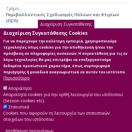
Τμήμα
Περιβαλλοντικός Σχεδιασμός Πόλεων και Κτιρίων
(ΠΣΠ)
Διαχείριση Συγκατάθεσης
Ημερομηνία έργου
Διαχείριση Συγκατάθεσης Cookies
2007 [2007]
Για να παρέχουμε την καλύτερη εμπειρία, χρησιμοποιούμε
τεχνολογίες όπως cookies για την αποθήκευση ή/και την
Γλώσσα του έργου
πρόσβαση σε πληροφορίες συσκευών. Η συγκατάθεση για τις εν
Ελληνικά
|
Αγγλικά
λόγω τεχνολογίες θα μας επιτρέψει να επεξεργαστούμε
δεδομένα προσωπικού χαρακτήρα, όπως συμπεριφορά
Άδεια
περιήγησης ή μοναδικά αναγνωριστικά σε αυτόν τον ιστότοπο.
Items in Apothesis are protected by copyright, with all
Περισσότερα
rights reserved, unless otherwise indicated.
Απαραίτητα
Απαραίτητα cookies για την ορθή λειτουργία του ιστότοπου
(Session cookies etc)
Στατιστικά
Cookies που αφορούν τη λειτουργία των στατιστικών
στοιχείων του ιστότοπου.
Αποθήκευση προτιμήσεων