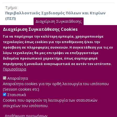
Τμήμα
Περιβαλλοντικός Σχεδιασμός Πόλεων και Κτιρίων
(ΠΣΠ)
Διαχείριση Συγκατάθεσης
Ημερομηνία έργου
Διαχείριση Συγκατάθεσης Cookies
22 Αυγούστου 2012 [2012-08-22]
Για να παρέχουμε την καλύτερη εμπειρία, χρησιμοποιούμε
τεχνολογίες όπως cookies για την αποθήκευση ή/και την
Γλώσσα του έργου
πρόσβαση σε πληροφορίες συσκευών. Η συγκατάθεση για τις εν
Ελληνικά
|
Αγγλικά
λόγω τεχνολογίες θα μας επιτρέψει να επεξεργαστούμε
δεδομένα προσωπικού χαρακτήρα, όπως συμπεριφορά
Άδεια
περιήγησης ή μοναδικά αναγνωριστικά σε αυτόν τον ιστότοπο.
Items in Apothesis are protected by copyright, with all
Περισσότερα
rights reserved, unless otherwise indicated.
Απαραίτητα
Απαραίτητα cookies για την ορθή λειτουργία του ιστότοπου
(Session cookies etc)
Στατιστικά
Cookies που αφορούν τη λειτουργία των στατιστικών
στοιχείων του ιστότοπου.
Αποθήκευση προτιμήσεων