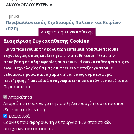
ΑΚΟΥΛΟΓΛΟΥ ΕΥΓΕΝΙΑ
Τμήμα
Περιβαλλοντικός Σχεδιασμός Πόλεων και Κτιρίων
(ΠΣΠ)
Διαχείριση Συγκατάθεσης
Ημερομηνία έργου
Διαχείριση Συγκατάθεσης Cookies
03 Αυγούστου 2011 [2011-08-03]
Για να παρέχουμε την καλύτερη εμπειρία, χρησιμοποιούμε
τεχνολογίες όπως cookies για την αποθήκευση ή/και την
Γλώσσα του έργου
πρόσβαση σε πληροφορίες συσκευών. Η συγκατάθεση για τις εν
Ελληνικά
|
Αγγλικά
λόγω τεχνολογίες θα μας επιτρέψει να επεξεργαστούμε
δεδομένα προσωπικού χαρακτήρα, όπως συμπεριφορά
Άδεια
περιήγησης ή μοναδικά αναγνωριστικά σε αυτόν τον ιστότοπο.
Items in Apothesis are protected by copyright, with all
Περισσότερα
rights reserved, unless otherwise indicated.
Απαραίτητα
Απαραίτητα cookies για την ορθή λειτουργία του ιστότοπου
(Session cookies etc)
Στατιστικά
Cookies που αφορούν τη λειτουργία των στατιστικών
στοιχείων του ιστότοπου.