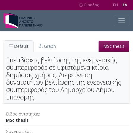
Skip to main content
Είσοδος
EN
EΛ
Default
Graph
MSc thesis
Επεμβάσεις βελτίωσης της ενεργειακής
συμπεριφοράς σε υφιστάμενα κτίρια
δημόσιας χρήσης. Διερεύνηση
δυνατοτήτων βελτίωσης της ενεργειακής
συμπεριφοράς του Δημαρχείου Δήμου
Επανομής
Είδος οντότητας
MSc thesis
Συγγραφέας