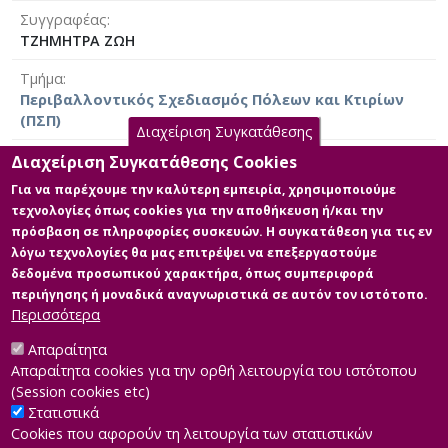
Συγγραφέας
ΤΖΗΜΗΤΡΑ ΖΩΗ
Τμήμα
Περιβαλλοντικός Σχεδιασμός Πόλεων και Κτιρίων
(ΠΣΠ)
Διαχείριση Συγκατάθεσης
Ημερομηνία έργου
Διαχείριση Συγκατάθεσης Cookies
2007 [2007]
Για να παρέχουμε την καλύτερη εμπειρία, χρησιμοποιούμε
τεχνολογίες όπως cookies για την αποθήκευση ή/και την
Γλώσσα του έργου
πρόσβαση σε πληροφορίες συσκευών. Η συγκατάθεση για τις εν
Ελληνικά
|
Αγγλικά
λόγω τεχνολογίες θα μας επιτρέψει να επεξεργαστούμε
δεδομένα προσωπικού χαρακτήρα, όπως συμπεριφορά
Άδεια
περιήγησης ή μοναδικά αναγνωριστικά σε αυτόν τον ιστότοπο.
Items in Apothesis are protected by copyright, with all
Περισσότερα
rights reserved, unless otherwise indicated.
Απαραίτητα
Απαραίτητα cookies για την ορθή λειτουργία του ιστότοπου
(Session cookies etc)
Στατιστικά
Cookies που αφορούν τη λειτουργία των στατιστικών