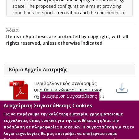
επιθυμητός προορισμός για τους επισκέπτες.
space. The proposed configuration aims at providing
conditions for sports, recreation and the enrichment of
the everyday life of residents with activities they are
deprived when compared with the inhabitants of urban
Άδεια
centers. Additionally, appropriate environmental
Items in Apothesis are protected by copyright, with all
planning can enhance the development and progress
rights reserved, unless otherwise indicated.
of the settlement and promote the social, economic
and environmental sustainability of the area on the
basis of sustainability principles. However, the ultimate
goal is to awaken the local community to adopt
Κύρια Αρχεία Διατριβής
corresponding actions aimed at exploiting the free
spaces of the settlement in order to promote the
Περιβαλλοντικός σχεδιασμός
place as a desirable destination for visitors.
υπαίθριων χώρων: Η περίπτωση
Διαχείριση Συγκατάθεσης
σχεδιασμού του ανοικτού χώρου
των σχολικών κτιρίων στο Γαύριο
Διαχείριση Συγκατάθεσης Cookies
Άνδρου.
Για να παρέχουμε την καλύτερη εμπειρία, χρησιμοποιούμε
Περιγραφή:
τεχνολογίες όπως cookies για την αποθήκευση ή/και την
ΤΑΜΟΥΡΑΝΤΖΗ_ΠΕΡΙΒΑΛΛΟΝΤΙΚΟΣ
πρόσβαση σε πληροφορίες συσκευών. Η συγκατάθεση για τις εν
ΣΧΕΔΙΑΣΜΟΣ ΥΠΑΙΘΡΙΩΝ
λόγω τεχνολογίες θα μας επιτρέψει να επεξεργαστούμε
ΧΩΡΩΝ_ΔΕ.pdf (pdf)