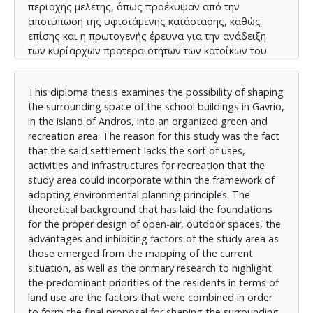
περιοχής μελέτης, όπως προέκυψαν από την
αποτύπωση της υφιστάμενης κατάστασης, καθώς
επίσης και η πρωτογενής έρευνα για την ανάδειξη
των κυρίαρχων προτεραιοτήτων των κατοίκων του
οικισμού, ως προς της χρήσεις γης, αποτελούν τους
παράγοντες που συγκεράστηκαν με σκοπό την τελική
Τhis diploma thesis examines the possibility of shaping
πρόταση διαμόρφωσης του περιβάλλοντα χώρου. Η
the surrounding space of the school buildings in Gavrio,
εν λόγω διαμόρφωση στοχεύει στην εξασφάλιση
in the island of Andros, into an organized green and
συνθηκών για άθληση, αναψυχή και εμπλουτισμό της
recreation area. The reason for this study was the fact
καθημερινότητας των κατοίκων με δραστηριότητες
that the said settlement lacks the sort of uses,
που στερούνται έναντι των κατοίκων των αστικών
activities and infrastructures for recreation that the
κέντρων. Συμπληρωματικά, ο κατάλληλος
study area could incorporate within the framework of
περιβαλλοντικός σχεδιασμός μπορεί να ενισχύσει
adopting environmental planning principles. The
την ανάπτυξη και εξέλιξη του οικισμού και να
theoretical background that has laid the foundations
προωθήσει την κοινωνική, οικονομική και
for the proper design of open-air, outdoor spaces, the
περιβαλλοντική βιωσιμότητα της περιοχής με βάση
advantages and inhibiting factors of the study area as
τις αρχές της αειφορίας. Απώτερος όμως σκοπός
those emerged from the mapping of the current
είναι η αφύπνιση της τοπικής κοινωνία για υιοθέτηση
situation, as well as the primary research to highlight
αντίστοιχων δράσεων που να στοχεύουν στην
the predominant priorities of the residents in terms of
αξιοποίηση των ελεύθερων χώρων του οικισμού
land use are the factors that were combined in order
προς όφελος της ανάδειξης του τόπου ως
to form the final proposal for shaping the surrounding