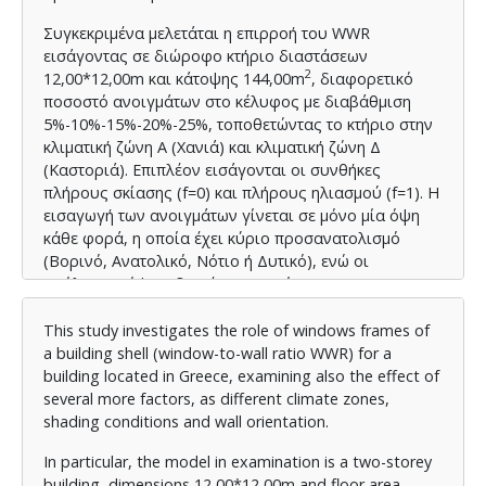
Συγκεκριμένα μελετάται η επιρροή του WWR
εισάγοντας σε διώροφο κτήριο διαστάσεων
2
12,00*12,00m και κάτοψης 144,00m
, διαφορετικό
ποσοστό ανοιγμάτων στο κέλυφος με διαβάθμιση
5%-10%-15%-20%-25%, τοποθετώντας το κτήριο στην
κλιματική ζώνη Α (Χανιά) και κλιματική ζώνη Δ
(Καστοριά). Επιπλέον εισάγονται οι συνθήκες
πλήρους σκίασης (f=0) και πλήρους ηλιασμού (f=1). Η
εισαγωγή των ανοιγμάτων γίνεται σε μόνο μία όψη
κάθε φορά, η οποία έχει κύριο προσανατολισμό
(Βορινό, Ανατολικό, Νότιο ή Δυτικό), ενώ οι
υπόλοιπες όψεις δε φέρουν ανοίγματα.
Κατ’ αυτόν τον τρόπο μελετώνται 80 επιμέρους
This study investigates the role of windows frames of
πολυπαραμετρικά σενάρια. Για τη μόρφωση τους και
a building shell (window-to-wall ratio WWR) for a
τη μοντελοποίηση του κτηρίου, εφαρμόσθηκαν οι
building located in Greece, examining also the effect of
προδιαγραφές του Κ.Εν.Α.Κ. όπως ισχύει
several more factors, as different climate zones,
αναθεωρημένος στο παρόν της εργασίας.
shading conditions and wall orientation.
Συγκεκριμένα το κτήριο φέρει προδιαγραφές
κελύφους, δομικών υλικών, συντελεστών
In particular, the model in examination is a two-storey
θερμοπερατότητας, μηχανολογικών συστημάτων
building, dimensions 12,00*12,00m and floor area