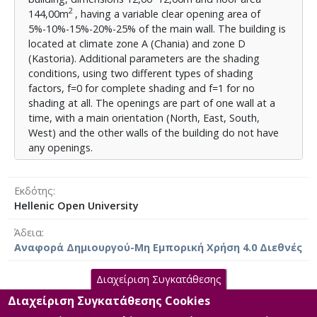
2
θέρμανσης-ψύξης-ΖΝΧ, τα προβλεπόμενα του
144,00m
, having a variable clear opening area of
κτηρίου αναφοράς του Κ.Εν.Α.Κ., με μεταβλητές
5%-10%-15%-20%-25% of the main wall. The building is
παραμέτρους τις διερευνώμενες.
located at climate zone A (Chania) and zone D
(Kastoria). Additional parameters are the shading
Για τις αναλύσεις των κτηριακών μοντέλων
conditions, using two different types of shading
χρησιμοποιήθηκε το πιστοποιημένο λογισμικό Τ.Ε.Ε.-
factors, f=0 for complete shading and f=1 for no
Κ.Εν.Α.Κ. στο οποίο βασίζονται οι ενεργειακές μελέτες
shading at all. The openings are part of one wall at a
κτηρίων στην Ελλάδα.
time, with a main orientation (North, East, South,
West) and the other walls of the building do not have
Τα αποτελέσματα που συλλέχθηκαν και
any openings.
αξιολογήθηκαν, αναφέρονται σε ενεργειακή
απαίτηση του κτηρίου για τις περιόδους θέρμανσης
The 80 scenarios that occurred this way, were
και ψύξης αλλά και στις ανάγκες για ΖΝΧ, στη
modelled and analysed according to the standards of
Εκδότης
διάρκεια ενός έτους. Παρατίθενται σε πίνακες και
the “Regulation on the Energy Performance of
Hellenic Open University
διαγράμματα ενεργειακής απαίτησης / % WWR
Buildings” (the Hellenic Energy Code). The building’s
2
(kWh/m
/ %), ενώ γίνεται ανάλυση για τις επιμέρους
Άδεια
shell, materials, thermal conductivity,
περιόδους χρήσης αλλά και σωρευτικά για το
Αναφορά Δημιουργού-Μη Εμπορική Χρήση 4.0 Διεθνές
heating/cooling/hot water systems, are compromising
σύνολο του έτους.
with the obligatory factors of the specific referrance
model of the Regulation.
Διαχείριση Συγκατάθεσης
Από τα αποτελέσματα διαπιστώθηκε η σημασία των
παραμέτρων στη ρύθμιση των ηλιακών κερδών ώστε
Διαχείριση Συγκατάθεσης Cookies
The analysis of those models was made with the
Κύρια Αρχεία Διατριβής
να ελεγχθεί η ενεργειακή απαίτηση. Συγκεκριμένα,