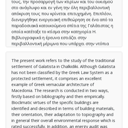
τους, την προσαρμογή των κτιρίων και του οικισμού
στο ανάγλυφο και εν γένη την όλη περιβαλλοντική
απόκριση τους που κρίνεται επιτυχημένη. Επιπλέον,
διενεργήθηκε ενεργειακή επιθεώρηση σε ένα από τα
παραδοσιακά κατοικούμενα σπίτια της Γαλάτιστας η
οποία κατέταξε το κτίσμα στην κατηγορία Η.
Βιβλιογραφικά η έρευνα εστιάζει στην
περιβαλλοντική μέριμνα που υπάρχει στην ντόπια
αρχιτεκτονική για τη βιοκλιματική του λειτουργία.
Επιπλέον εξετάζει τα ευρήματα της έρευνας της
The present work refers to the study of the traditional
Thomsen-Tsialis (2009) για τη Γαλάτιστα που
settlement of Galatista in Chalkidiki. Although Galatista
διεξήχθη το 1987 και υλοποιεί μια σύγκριση με τη
has not been classified by the Greek Law System as a
σημερινή κατάσταση, όπως περιγράφεται στη
protected settlement, it comprises an excellent
σύγχρονη βιβλιογραφία, αλλά και με βάση την
example of Greek vernacular architecture of
επιτόπια αυτοψία που διενεργήθηκε. Επιπλέον, μέσω
Macedonia. The research is conducted in two ways,
9 συνεντεύξεων των κατοίκων ή χρηστών
firstly based on bibliography and then empirically.
παραδοσιακών κτισμάτων, εντοπίστηκαν οι λόγοι που
Bioclimatic virtues of the specific buildings are
ορισμένα κτίρια εγκαταλείπονται είτε ισοπεδώνονται
identified and described in terms of building materials,
καθώς και η άποψη τους σε σχέση με τη θερμική
their orientation, their adaptation to topiography and
άνεση των παραδοσιακών κτιρίων της Γαλάτιστας. Η
in general their overall environmental response which is
έρευνα κατέληξε πως παρότι θεωρούνται ενεργειακά
rated successfully. In addition, an energy audit was
συμφέροντα, τα παραδοσιακά κτίρια απαιτούν στην