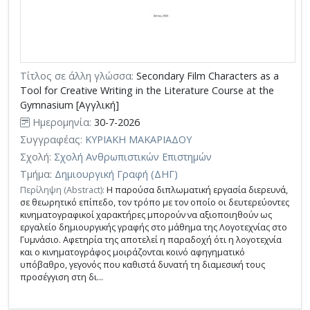
Τίτλος σε άλλη γλώσσα:
Secondary Film Characters as a
Tool for Creative Writing in the Literature Course at the
Gymnasium [Αγγλική]
Ημερομηνία:
30-7-2026
Συγγραφέας:
ΚΥΡΙΑΚΗ ΜΑΚΑΡΙΑΔΟΥ
Σχολή:
Σχολή Ανθρωπιστικών Επιστημών
Τμήμα:
Δημιουργική Γραφή (ΔΗΓ)
Περίληψη (Abstract):
Η παρούσα διπλωματική εργασία διερευνά,
σε θεωρητικό επίπεδο, τον τρόπο με τον οποίο οι δευτερεύοντες
κινηματογραφικοί χαρακτήρες μπορούν να αξιοποιηθούν ως
εργαλείο δημιουργικής γραφής στο μάθημα της Λογοτεχνίας στο
Γυμνάσιο. Αφετηρία της αποτελεί η παραδοχή ότι η λογοτεχνία
και ο κινηματογράφος μοιράζονται κοινό αφηγηματικό
υπόβαθρο, γεγονός που καθιστά δυνατή τη διαμεσική τους
προσέγγιση στη δι...