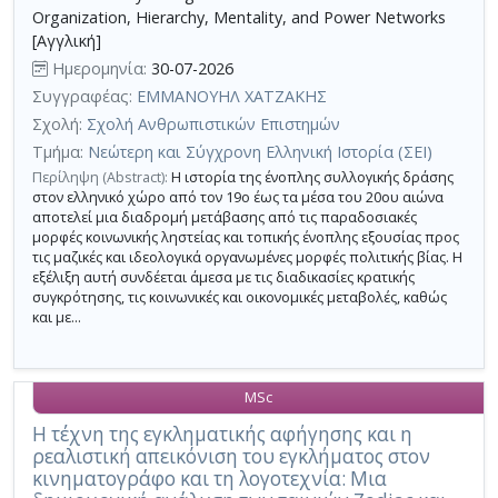
Organization, Hierarchy, Mentality, and Power Networks
[Αγγλική]
Ημερομηνία:
30-07-2026
Συγγραφέας:
ΕΜΜΑΝΟΥΗΛ ΧΑΤΖΑΚΗΣ
Σχολή:
Σχολή Ανθρωπιστικών Επιστημών
Τμήμα:
Νεώτερη και Σύγχρονη Ελληνική Ιστορία (ΣΕΙ)
Περίληψη (Abstract):
Η ιστορία της ένοπλης συλλογικής δράσης
στον ελληνικό χώρο από τον 19ο έως τα μέσα του 20ου αιώνα
αποτελεί μια διαδρομή μετάβασης από τις παραδοσιακές
μορφές κοινωνικής ληστείας και τοπικής ένοπλης εξουσίας προς
τις μαζικές και ιδεολογικά οργανωμένες μορφές πολιτικής βίας. Η
εξέλιξη αυτή συνδέεται άμεσα με τις διαδικασίες κρατικής
συγκρότησης, τις κοινωνικές και οικονομικές μεταβολές, καθώς
και με...
MSc
Η τέχνη της εγκληματικής αφήγησης και η
ρεαλιστική απεικόνιση του εγκλήματος στον
κινηματογράφο και τη λογοτεχνία: Μια