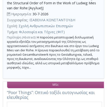
the Structural Order of Form in the Work of Ludwig Mies
van der Rohe [Αγγλική]
Ημερομηνία:
30-7-2026
Συγγραφέας:
ΙΣΑΒΕΛΛΑ ΚΩΝΣΤΑΝΤΟΥΔΗ
Σχολή:
Σχολή Ανθρωπιστικών Επιστημών
Τμήμα:
Φιλοσοφία και Τέχνες (ΦΙΤ)
Περίληψη (Abstract):
Η παρούσα μεταπτυχιακή διπλωματική
εργασία εξετάζει τον μετασχηματισμό της Ολότητας ως
αρχιτεκτονικού αιτήματος στο Bauhaus και στο έργο του Ludwig
Mies van der Rohe. Η έρευνα παρακολουθεί τη μετάβαση από το
ρομαντικό Gesamtkunstwerk προς το Gestaltung και, τελικά,
προς τη Baukunst, αναδεικνύοντας την Ολότητα όχι ως σταθερό
αισθητικό ιδεώδες, αλλά ως ιστορικά μεταβαλλόμενο πρόβλημα
μορφικής, τεχνι...
MSc
“Poor Things”: Οπτικό ταξίδι αυτογνωσίας και
ελευθερίας