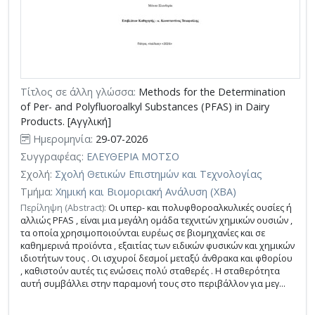
Τίτλος σε άλλη γλώσσα:
Methods for the Determination
of Per- and Polyfluoroalkyl Substances (PFAS) in Dairy
Products. [Αγγλική]
Ημερομηνία:
29-07-2026
Συγγραφέας:
ΕΛΕΥΘΕΡΙΑ ΜΟΤΣΟ
Σχολή:
Σχολή Θετικών Επιστημών και Τεχνολογίας
Τμήμα:
Χημική και Βιομοριακή Ανάλυση (ΧΒΑ)
Περίληψη (Abstract):
Οι υπερ- και πολυφθοροαλκυλικές ουσίες ή
αλλιώς PFAS , είναι μια μεγάλη ομάδα τεχνιτών χημικών ουσιών ,
τα οποία χρησιμοποιούνται ευρέως σε βιομηχανίες και σε
καθημερινά προϊόντα , εξαιτίας των ειδικών φυσικών και χημικών
ιδιοτήτων τους . Οι ισχυροί δεσμοί μεταξύ άνθρακα και φθορίου
, καθιστούν αυτές τις ενώσεις πολύ σταθερές . Η σταθερότητα
αυτή συμβάλλει στην παραμονή τους στο περιβάλλον για μεγ...