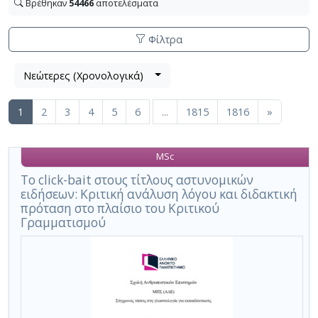
Βρέθηκαν
54466
αποτελέσματα
Φίλτρα
Επιλέξτε
Λίστα
Νεώτερες (Χρονολογικά)
Βρέθηκαν
την
μετα
54466
εφαρμογή
τα
κριτηρίων
(current)
1
αποτελέσματα
2
3
4
5
6
...
1815
1816
»
αποτελέσματα
αναζήτησης
αναζήτησης:
,
απο
σύνολο
την
MSc
σελίδων
παρακάτω
Το click-bait στους τίτλους αστυνομικών
λίστα,
1816.
ειδήσεων: Κριτική ανάλυση λόγου και διδακτική
στα
πρόταση στο πλαίσιο του Κριτικού
αποτελέσματα
Γραμματισμού
που
βρέθηκαν:
Απόκρυψη
λίστας
κριτηρίων
αναζήτησης