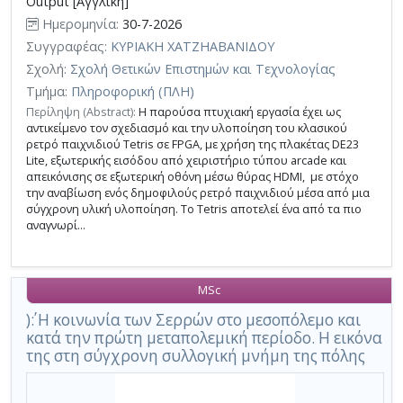
Output [Αγγλική]
Ημερομηνία:
30-7-2026
Συγγραφέας:
ΚΥΡΙΑΚΗ ΧΑΤΖΗΑΒΑΝΙΔΟΥ
Σχολή:
Σχολή Θετικών Επιστημών και Τεχνολογίας
Τμήμα:
Πληροφορική (ΠΛΗ)
Περίληψη (Abstract):
Η παρούσα πτυχιακή εργασία έχει ως
αντικείμενο τον σχεδιασμό και την υλοποίηση του κλασικού
ρετρό παιχνιδιού Tetris σε FPGA, με χρήση της πλακέτας DE23
Lite, εξωτερικής εισόδου από χειριστήριο τύπου arcade και
απεικόνισης σε εξωτερική οθόνη μέσω θύρας HDMI, με στόχο
την αναβίωση ενός δημοφιλούς ρετρό παιχνιδιού μέσα από μια
σύγχρονη υλική υλοποίηση. Το Tetris αποτελεί ένα από τα πιο
αναγνωρί...
MSc
)΄: Η κοινωνία των Σερρών στο μεσοπόλεμο και
κατά την πρώτη μεταπολεμική περίοδο. Η εικόνα
της στη σύγχρονη συλλογική μνήμη της πόλης