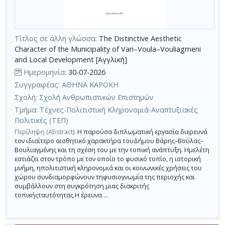
Τίτλος σε άλλη γλώσσα:
The Distinctive Aesthetic
Character of the Municipality of Vari–Voula–Vouliagmeni
and Local Development [Αγγλική]
Ημερομηνία:
30-07-2026
Συγγραφέας:
ΑΘΗΝΑ ΚΑΡΟΚΗ
Σχολή:
Σχολή Ανθρωπιστικών Επιστημών
Τμήμα:
Τέχνες-Πολιτιστική Κληρονομιά-Αναπτυξιακές
Πολιτικές (ΤΕΠ)
Περίληψη (Abstract):
Η παρούσα διπλωματική εργασία διερευνά
τον ιδιαίτερο αισθητικό χαρακτήρα τουΔήμου Βάρης–Βούλας–
Βουλιαγμένης και τη σχέση του με την τοπική ανάπτυξη. Ημελέτη
εστιάζει στον τρόπο με τον οποίο το φυσικό τοπίο, η ιστορική
μνήμη, ηπολιτιστική κληρονομιά και οι κοινωνικές χρήσεις του
χώρου συνδιαμορφώνουν τηφυσιογνωμία της περιοχής και
συμβάλλουν στη συγκρότηση μιας διακριτής
τοπικήςταυτότητας.Η έρευνα ...