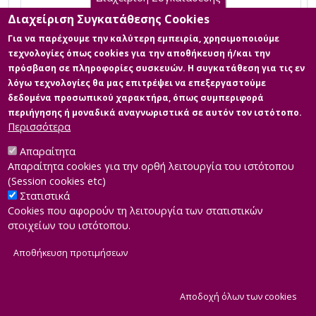
Διαχείριση Συγκατάθεσης Cookies
Για να παρέχουμε την καλύτερη εμπειρία, χρησιμοποιούμε
Τίτλος σε άλλη γλώσσα:
Devised Theatre as an
τεχνολογίες όπως cookies για την αποθήκευση ή/και την
application of Postdramatic Theatre principles in Primary
πρόσβαση σε πληροφορίες συσκευών. Η συγκατάθεση για τις εν
Education: collective creation practices in 3rd and 4th
λόγω τεχνολογίες θα μας επιτρέψει να επεξεργαστούμε
grade classrooms [Αγγλική]
δεδομένα προσωπικού χαρακτήρα, όπως συμπεριφορά
Ημερομηνία:
29-7-2026
περιήγησης ή μοναδικά αναγνωριστικά σε αυτόν τον ιστότοπο.
Συγγραφέας:
ΘΕΟΔΩΡΑ ΜΑΡΑΓΚΟΥ
Περισσότερα
Σχολή:
Σχολή Ανθρωπιστικών Επιστημών
Απαραίτητα
Τμήμα:
Παραστατικές Τέχνες (ΠΑΤ)
Απαραίτητα cookies για την ορθή λειτουργία του ιστότοπου
Περίληψη (Abstract):
Η παρούσα διπλωματική εργασία εξετάζει
(Session cookies etc)
την αξιοποίηση του devised theatre ως παιδαγωγικού εργαλείου
Στατιστικά
για την εφαρμογή βασικών αρχών του μεταδραματικού θεάτρου
Cookies που αφορούν τη λειτουργία των στατιστικών
στην πρωτοβάθμια εκπαίδευση, εστιάζοντας σε μαθητές της Γ'
στοιχείων του ιστότοπου.
και Δ' δημοτικού. Στόχος της έρευνας είναι η διερεύνηση του
τρόπου με τον οποίο πρακτικές συλλογικής δημιουργίας
Αποθήκευση προτιμήσεων
μπορούν να ενσωματωθούν στη σχολική τάξη, ενισχύοντας τη
δημιουργική έ...
Α
Αποδοχή όλων των cookies