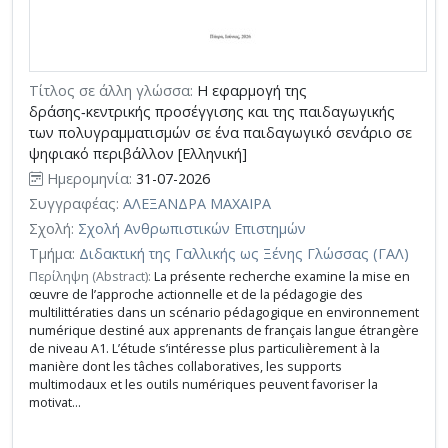
Τίτλος σε άλλη γλώσσα:
Η εφαρμογή της
δράσης‑κεντρικής προσέγγισης και της παιδαγωγικής
των πολυγραμματισμών σε ένα παιδαγωγικό σενάριο σε
ψηφιακό περιβάλλον [Ελληνική]
Ημερομηνία:
31-07-2026
Συγγραφέας:
ΑΛΕΞΑΝΔΡΑ ΜΑΧΑΙΡΑ
Σχολή:
Σχολή Ανθρωπιστικών Επιστημών
Τμήμα:
Διδακτική της Γαλλικής ως Ξένης Γλώσσας (ΓΑΛ)
Περίληψη (Abstract):
La présente recherche examine la mise en
œuvre de l’approche actionnelle et de la pédagogie des
multilittératies dans un scénario pédagogique en environnement
numérique destiné aux apprenants de français langue étrangère
de niveau A1. L’étude s’intéresse plus particulièrement à la
manière dont les tâches collaboratives, les supports
multimodaux et les outils numériques peuvent favoriser la
motivat...