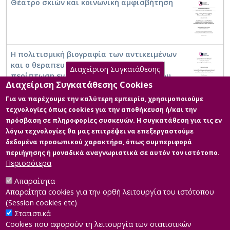
Θέατρο σκιών και κοινωνική αμφισβήτηση
Η πολιτισμική βιογραφία των αντικειμένων
και ο θεραπευτικός ρόλος της τέχνης: Η
Διαχείριση Συγκατάθεσης
περίπτωση ενός βιωματικού εργαστηρίου
Διαχείριση Συγκατάθεσης Cookies
φυτικών βαφών στο Κέντρο Ψυχικής Υγείας
Χανίων
Για να παρέχουμε την καλύτερη εμπειρία, χρησιμοποιούμε
τεχνολογίες όπως cookies για την αποθήκευση ή/και την
Ιστορικές διαδρομές του υλικού πολιτισμού
πρόσβαση σε πληροφορίες συσκευών. Η συγκατάθεση για τις εν
και η μελέτη της διατροφής: η περίπτωση
λόγω τεχνολογίες θα μας επιτρέψει να επεξεργαστούμε
του Εθνολογικού Μουσείου Θράκης
δεδομένα προσωπικού χαρακτήρα, όπως συμπεριφορά
περιήγησης ή μοναδικά αναγνωριστικά σε αυτόν τον ιστότοπο.
Περισσότερα
Μουσείο, κοινό και εκπαίδευση-
Εκπαιδευτικά προγράμματα λαϊκής
Απαραίτητα
μουσικής παράδοσης στο μουσείο. Μελέτη
Απαραίτητα cookies για την ορθή λειτουργία του ιστότοπου
περίπτωσης: Έκθεση παραδοσιακών
(Session cookies etc)
οργάνων "Εύφωνες μνήμες"
Στατιστικά
Cookies που αφορούν τη λειτουργία των στατιστικών