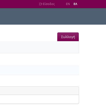
Είσοδος
EN
EΛ
Συλλογή