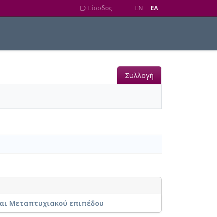
Είσοδος
EN
EΛ
Συλλογή
και Μεταπτυχιακού επιπέδου