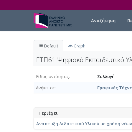
Skip to main content
Main navigation
Αναζήτηση
Π
Default
Graph
ΓΤΠ61 Ψηφιακό Εκπαιδευτικό Υλ
Είδος οντότητας
Συλλογή
Ανήκει σε
Γραφικές Τέχνε
Περιέχει
Ανάπτυξη Διδακτικού Υλικού με χρήση νέω