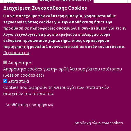
SPSS
Διαχείριση Συγκατάθεσης Cookies
Εισαγωγή στον Προγραμματισμό - Χρήση Εφαρμογών
Για να παρέχουμε την καλύτερη εμπειρία, χρησιμοποιούμε
και Υπηρεσιών(Παρασκάκης/Σγάρμπας: ΠΛΗ0)
τεχνολογίες όπως cookies για την αποθήκευση ή/και την
πρόσβαση σε πληροφορίες συσκευών. Η συγκατάθεση για τις εν
λόγω τεχνολογίες θα μας επιτρέψει να επεξεργαστούμε
δεδομένα προσωπικού χαρακτήρα, όπως συμπεριφορά
περιήγησης ή μοναδικά αναγνωριστικά σε αυτόν τον ιστότοπο.
Περισσότερα
Απαραίτητα
Απαραίτητα cookies για την ορθή λειτουργία του ιστότοπου
(Session cookies etc)
Στατιστικά
Cookies που αφορούν τη λειτουργία των στατιστικών
στοιχείων του ιστότοπου.
Αποθήκευση προτιμήσεων
|
Developed by
INTEROPTICS
Powered by
ReasonableGraph.org
|
Δήλωση Προσβασιμότητας
CMS Login
Α
Αποδοχή όλων των cookies