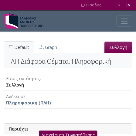
Skip to main content
Είσοδος
EN
EΛ
Default
Graph
Συλλογή
ΠΛΗ Διάφορα Θέματα, Πληροφορική
Είδος οντότητας
Συλλογή
Ανήκει σε
Πληροφορική (ΠΛΗ)
Περιέχει
Διαχείριση Συγκατάθεσης