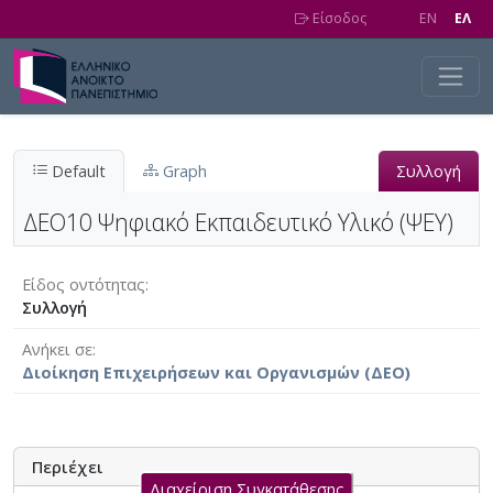
Skip to main content
Είσοδος
EN
EΛ
Default
Graph
Συλλογή
ΔΕΟ10 Ψηφιακό Εκπαιδευτικό Υλικό (ΨΕΥ)
Είδος οντότητας
Συλλογή
Ανήκει σε
Διοίκηση Επιχειρήσεων και Οργανισμών (ΔΕΟ)
Περιέχει
Διαχείριση Συγκατάθεσης