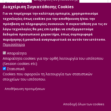
Βασικές Αρχές Δικαίου και Διοίκησης
Διαχείριση Συγκατάθεσης Cookies
Για να παρέχουμε την καλύτερη εμπειρία, χρησιμοποιούμε
τεχνολογίες όπως cookies για την αποθήκευση ή/και την
πρόσβαση σε πληροφορίες συσκευών. Η συγκατάθεση για τις εν
λόγω τεχνολογίες θα μας επιτρέψει να επεξεργαστούμε
δεδομένα προσωπικού χαρακτήρα, όπως συμπεριφορά
περιήγησης ή μοναδικά αναγνωριστικά σε αυτόν τον ιστότοπο.
Περισσότερα
Απαραίτητα
Απαραίτητα cookies για την ορθή λειτουργία του ιστότοπου
(Session cookies etc)
Στατιστικά
Cookies που αφορούν τη λειτουργία των στατιστικών
στοιχείων του ιστότοπου.
Αποθήκευση προτιμήσεων
|
Developed by
INTEROPTICS
Powered by
ReasonableGraph.org
|
Δήλωση Προσβασιμότητας
CMS Login
Α
Αποδοχή όλων των cookies