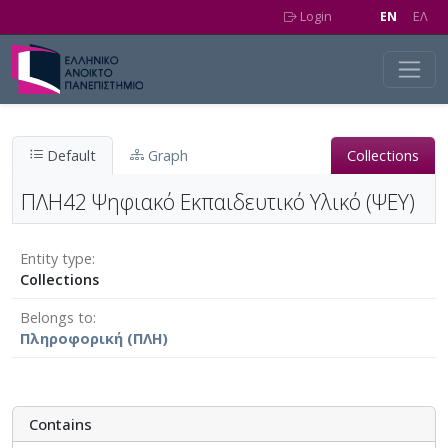
Skip to main content
Login
EN
EΛ
Default
Graph
Collections
ΠΛΗ42 Ψηφιακό Εκπαιδευτικό Υλικό (ΨΕΥ)
Entity type
Collections
Belongs to
Πληροφορική (ΠΛΗ)
Contains