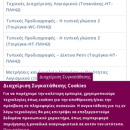
Τεχνικές Διαχείρισης Λογισμικού (Τσακνάκης-ΗΤ-
ΠΛΗ42)
Τυπικές Προδιαγραφές - Η τυπική γλώσσα Ζ
(Τσιρίγκα-WC-ΠΛΗ42)
Τυπικές Προδιαγραφές - Η τυπική γλώσσα Ζ
(Τσιρίγκα-ΗΤ-ΠΛΗ42)
Τυπικές Προδιαγραφές – Δίκτυα Petri (Τσιρίγκα-ΗΤ-
ΠΛΗ42)
Μετρήσεις και Εργαλεία Μετρήσεων Ποιότητας
Διαχείριση Συγκατάθεσης
Λογισμικού (Ξένος-WC-ΠΛΗ42-Ενότητα 1)
Διαχείριση Συγκατάθεσης Cookies
Εμβάθυνση στις Τυπικές Προδιαγραφές –
Για να παρέχουμε την καλύτερη εμπειρία, χρησιμοποιούμε
Μοντελοποίηση συστημάτων με δίκτυα Petri(Ξένος-
τεχνολογίες όπως cookies για την αποθήκευση ή/και την
WC-ΠΛΗ42-Ενότητα 3)
πρόσβαση σε πληροφορίες συσκευών. Η συγκατάθεση για τις εν
λόγω τεχνολογίες θα μας επιτρέψει να επεξεργαστούμε
Έργο και Οικονομική Ανάλυση
δεδομένα προσωπικού χαρακτήρα, όπως συμπεριφορά
περιήγησης ή μοναδικά αναγνωριστικά σε αυτόν τον ιστότοπο.
Περισσότερα