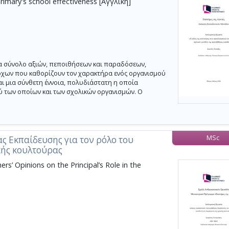
primary's school effectiveness [Αγγλική]
α σύνολο αξιών, πεποιθήσεων και παραδόσεων,
όχων που καθορίζουν τον χαρακτήρα ενός οργανισμού
ι μια σύνθετη έννοια, πολυδιάστατη η οποία
ξύ των οποίων και των σχολικών οργανισμών. Ο
MSc
ς Εκπαίδευσης για τον ρόλο του
κής κουλτούρας
s’ Opinions on the Principal’s Role in the