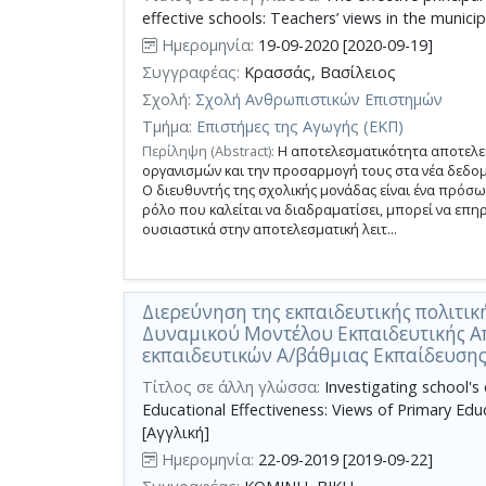
κριτηρίων
effective schools: Teachers’ views in the municip
αναζήτησης
Ημερομηνία:
19-09-2020 [2020-09-19]
Συγγραφέας:
Κρασσάς, Βασίλειος
Σχολή:
Σχολή Ανθρωπιστικών Επιστημών
Τμήμα:
Επιστήμες της Αγωγής (ΕΚΠ)
Περίληψη (Abstract):
Η αποτελεσματικότητα αποτελεί 
οργανισμών και την προσαρμογή τους στα νέα δεδο
Ο διευθυντής της σχολικής μονάδας είναι ένα πρό
ρόλο που καλείται να διαδραματίσει, μπορεί να επη
ουσιαστικά στην αποτελεσματική λειτ...
Διερεύνηση της εκπαιδευτικής πολιτικ
Δυναμικού Μοντέλου Εκπαιδευτικής Α
εκπαιδευτικών Α/βάθμιας Εκπαίδευσης 
Τίτλος σε άλλη γλώσσα:
Investigating school's
Educational Effectiveness: Views of Primary Edu
[Αγγλική]
Ημερομηνία:
22-09-2019 [2019-09-22]