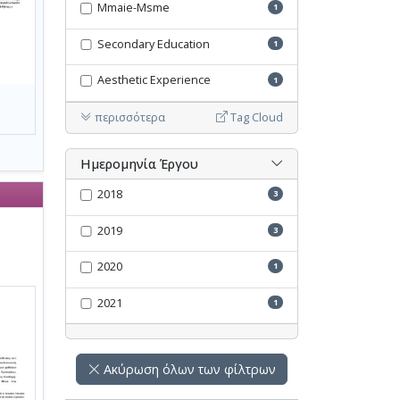
Mmaie-Μsme
1
Secondary Education
1
Aesthetic Experience
1
περισσότερα
Tag Cloud
Ημερομηνία Έργου
2018
3
2019
3
2020
1
2021
1
Ακύρωση όλων των φίλτρων