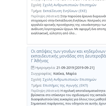
Σχολή:
Σχολή Ανθρωπιστικών Επιστημών
Τμήμα:
Εκπαίδευση Ενηλίκων (ΕΚΕ)
Περίληψη (Abstract):
Στην παρούσα έρευνα διερευνάτα
στοχασμού στην Εκπαίδευση Ενηλίκων. Κεντρικός στό
εργαλείο κριτικής προσέγγισης της «συνάντησης» τω
ανάλυση λογοτεχνικών έργων. Με αφορμή ένα αποπρο
εναλλακτική, εύληπτη από όλο...
Οι απόψεις των γονέων και κηδεμόνων 
εκπαιδευτικής μονάδας στη Δευτεροβά
Γ΄ Αθήνας
Ημερομηνία:
21-09-2019 [2019-09-21]
Συγγραφέας:
Κατίκα, Μαρία
Σχολή:
Σχολή Ανθρωπιστικών Επιστημών
Τμήμα:
Επιστήμες της Αγωγής (ΕΚΠ)
Περίληψη (Abstract):
Η σχολική αποτελεσματικότητα 
βρίσκεται στο επίκεντρο του σχεδιασμού της εκπαιδ
διασφαλιστούν ίσες ευκαιρίες για όλους τους μαθητές
Σημαντικοί παράγοντες, που οδηγούν σε αυτήν, έχουν