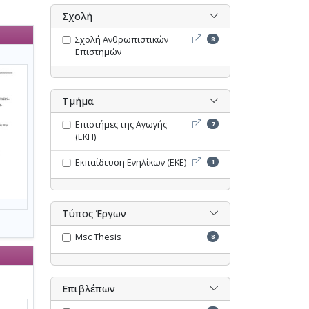
Σχολή
Σχολή Ανθρωπιστικών Επι
Σχολή Ανθρωπιστικών
8
Επιστημών
Τμήμα
Επιστήμες της Αγωγής (ΕΚΠ
Επιστήμες της Αγωγής
7
(ΕΚΠ)
Εκπαίδευση Ενηλίκων (ΕΚΕ
Εκπαίδευση Ενηλίκων (ΕΚΕ)
1
Τύπος Έργων
Msc Thesis
8
Επιβλέπων