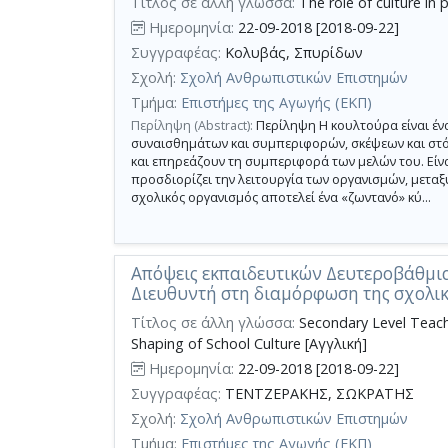
Τίτλος σε άλλη γλώσσα:
The role of culture in 
Ημερομηνία:
22-09-2018 [2018-09-22]
Συγγραφέας:
Κολυβάς, Σπυρίδων
Σχολή:
Σχολή Ανθρωπιστικών Επιστημών
Τμήμα:
Επιστήμες της Αγωγής (ΕΚΠ)
Περίληψη (Abstract):
Περίληψη Η κουλτούρα είναι έν
συναισθημάτων και συμπεριφορών, σκέψεων και στ
και επηρεάζουν τη συμπεριφορά των μελών του. Είνα
προσδιορίζει την λειτουργία των οργανισμών, μετα
σχολικός οργανισμός αποτελεί ένα «ζωντανό» κύ...
Απόψεις εκπαιδευτικών Δευτεροβάθμια
Διευθυντή στη διαμόρφωση της σχολι
Τίτλος σε άλλη γλώσσα:
Secondary Level Teacher
Shaping of School Culture [Αγγλική]
Ημερομηνία:
22-09-2018 [2018-09-22]
Συγγραφέας:
ΤΕΝΤΖΕΡΑΚΗΣ, ΣΩΚΡΑΤΗΣ
Σχολή:
Σχολή Ανθρωπιστικών Επιστημών
Τμήμα:
Επιστήμες της Αγωγής (ΕΚΠ)