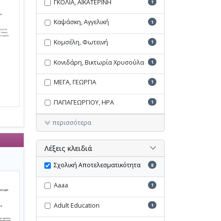
ΓΚΟΛΙΑ, ΑΙΚΑΤΕΡΙΝΗ
1
Καψάσκη, Αγγελική
1
Κομσέλη, Φωτεινή
1
Κονιδάρη, Βικτωρία Χρυσούλα
1
ΜΕΓΑ, ΓΕΩΡΓΙΑ
1
ΠΑΠΑΓΕΩΡΓΙΟΥ, ΗΡΑ
1
περισσότερα
Λέξεις κλειδιά
Σχολική Αποτελεσματικότητα
8
Aaaa
1
Adult Education
1