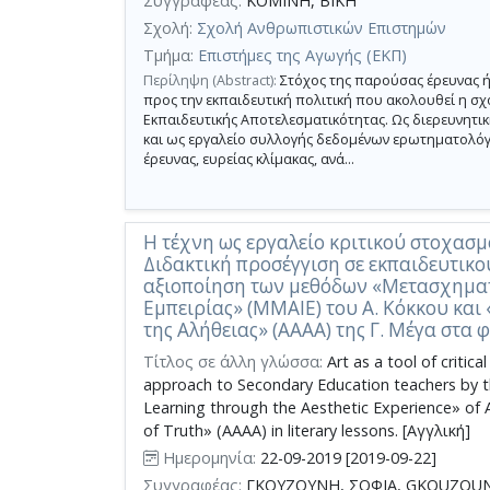
Συγγραφέας:
ΚΟΜΙΝΗ, ΒΙΚΗ
Σχολή:
Σχολή Ανθρωπιστικών Επιστημών
Τμήμα:
Επιστήμες της Αγωγής (ΕΚΠ)
Περίληψη (Abstract):
Στόχος της παρούσας έρευνας ή
προς την εκπαιδευτική πολιτική που ακολουθεί η σ
Εκπαιδευτικής Αποτελεσματικότητας. Ως διερευνητ
και ως εργαλείο συλλογής δεδομένων ερωτηματολόγ
έρευνας, ευρείας κλίμακας, ανά...
Η τέχνη ως εργαλείο κριτικού στοχασμ
Διδακτική προσέγγιση σε εκπαιδευτικ
αξιοποίηση των μεθόδων «Μετασχηματ
Εμπειρίας» (ΜΜΑΙΕ) του Α. Κόκκου κ
της Αλήθειας» (AAAA) της Γ. Μέγα στα 
Τίτλος σε άλλη γλώσσα:
Art as a tool of critica
approach to Secondary Education teachers by t
Learning through the Aesthetic Experience» of
of Truth» (ΑΑΑΑ) in literary lessons. [Αγγλική]
Ημερομηνία:
22-09-2019 [2019-09-22]
Συγγραφέας:
ΓΚΟΥΖΟΥΝΗ, ΣΟΦΙΑ, GKOUZOUNI