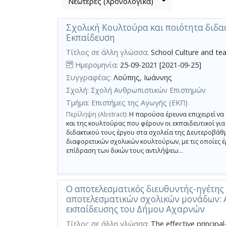
Νεώτερες (Χρονολογικά)
Βρέθηκαν
μετα
8
τα
Σχολική Κουλτούρα και ποιότητα διδα
αποτελέσματα
αποτελέσματα
Εκπαίδευση
αναζήτησης:
,
σύνολο
Τίτλος σε άλλη γλώσσα:
School Culture and tea
σελίδων
Ημερομηνία:
25-09-2021 [2021-09-25]
1.
Συγγραφέας:
Λούπης, Ιωάννης
Σχολή:
Σχολή Ανθρωπιστικών Επιστημών
Εφαρμοζόμενα
κριτήρια
Τμήμα:
Επιστήμες της Αγωγής (ΕΚΠ)
αναζήτησης:
σχολική
Περίληψη (Abstract):
Η παρούσα έρευνα επιχειρεί να 
αποτελεσματικότητα
και της κουλτούρας που φέρουν οι εκπαιδευτικοί γι
Ακύρωση
διδακτικού τους έργου στα σχολεία της Δευτεροβάθμ
των
κριτηρίων
διαφορετικών σχολικών κουλτούρων, με τις οποίες έρ
αναζήτησης
επίδραση των δικών τους αντιλήψεω...
Περιορισμός
αποτελεσμάτων
με
Ο αποτελεσματικός διευθυντής-ηγέτης
τη
αποτελεσματικών σχολικών μονάδων: 
χρήση
εκπαίδευσης του Δήμου Αχαρνών
επιπλέον
Τίτλος σε άλλη γλώσσα:
The effective principal