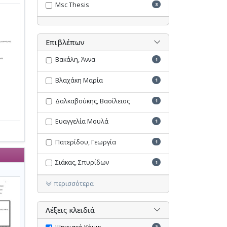
Msc Thesis
3
Επιβλέπων
Βακάλη, Άννα
1
Βλαχάκη Μαρία
1
Δαλκαβούκης, Βασίλειος
1
Ευαγγελία Μουλά
1
Πατερίδου, Γεωργία
1
Σιάκας, Σπυρίδων
1
περισσότερα
Λέξεις κλειδιά
3