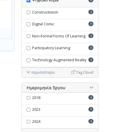
Ψηφιακό Κόμικ
Constructivism
1
Digital Comic
1
Non-Formal Forms Of Learning
1
Participatory Learning
1
Technology Augmented Reality
1
περισσότερα
Tag Cloud
Ημερομηνία Έργου
2018
1
2023
1
2024
1