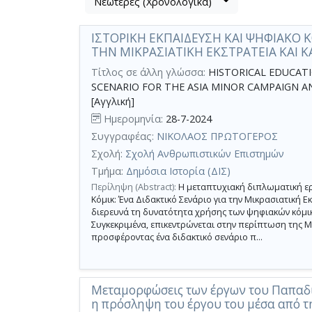
Νεώτερες (Χρονολογικά)
Βρέθηκαν
μετα
3
τα
ΙΣΤΟΡΙΚΗ ΕΚΠΑΙΔΕΥΣΗ ΚΑΙ ΨΗΦΙΑΚΟ ΚΟ
αποτελέσματα
αποτελέσματα
ΤΗΝ ΜΙΚΡΑΣΙΑΤΙΚΗ ΕΚΣΤΡΑΤΕΙΑ ΚΑΙ
αναζήτησης:
,
σύνολο
Τίτλος σε άλλη γλώσσα:
HISTORICAL EDUCATI
SCENARIO FOR THE ASIA MINOR CAMPAIGN 
σελίδων
[Αγγλική]
1.
Ημερομηνία:
28-7-2024
Εφαρμοζόμενα
κριτήρια
Συγγραφέας:
ΝΙΚΟΛΑΟΣ ΠΡΩΤΟΓΕΡΟΣ
αναζήτησης:
Σχολή:
Σχολή Ανθρωπιστικών Επιστημών
ψηφιακό
κόμικ
Τμήμα:
Δημόσια Ιστορία (ΔΙΣ)
Ακύρωση
των
Περίληψη (Abstract):
Η μεταπτυχιακή διπλωματική ερ
κριτηρίων
Κόμικ: Ένα Διδακτικό Σενάριο για την Μικρασιατική 
αναζήτησης
διερευνά τη δυνατότητα χρήσης των ψηφιακών κόμικ
Περιορισμός
Συγκεκριμένα, επικεντρώνεται στην περίπτωση της Μ
αποτελεσμάτων
προσφέροντας ένα διδακτικό σενάριο π...
με
τη
χρήση
Μεταμορφώσεις των έργων του Παπαδ
επιπλέον
η πρόσληψη του έργου του μέσα από τ