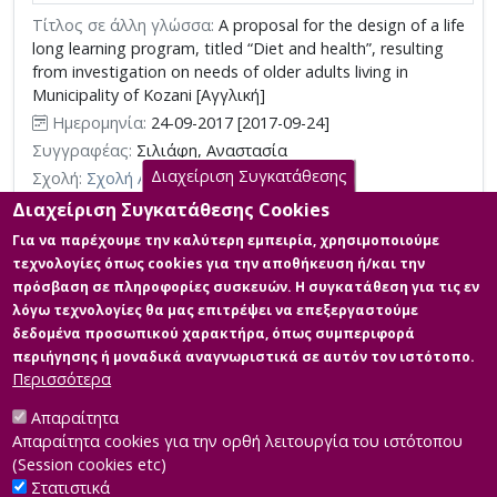
Τίτλος σε άλλη γλώσσα:
A proposal for the design of a life
long learning program, titled “Diet and health”, resulting
from investigation on needs of older adults living in
Municipality of Kozani [Αγγλική]
Ημερομηνία:
24-09-2017 [2017-09-24]
Συγγραφέας:
Σιλιάφη, Αναστασία
Διαχείριση Συγκατάθεσης
Σχολή:
Σχολή Ανθρωπιστικών Επιστημών
Τμήμα:
Εκπαίδευση Ενηλίκων (ΕΚΕ)
Διαχείριση Συγκατάθεσης Cookies
Περίληψη (Abstract):
Η υγιεινή διατροφή αποτελεί βασικό
Για να παρέχουμε την καλύτερη εμπειρία, χρησιμοποιούμε
παράγοντα μακροζωίας και ευζωίας. Σχετίζεται με την
τεχνολογίες όπως cookies για την αποθήκευση ή/και την
καθημερινότητα των ατόμων Τρίτης Ηλικίας, που την επιλέγουν
πρόσβαση σε πληροφορίες συσκευών. Η συγκατάθεση για τις εν
ως ένα από τα θεματικά αντικείμενα στα οποία τους ενδιαφέρει
λόγω τεχνολογίες θα μας επιτρέψει να επεξεργαστούμε
να εκπαιδευτούν μέσω προγραμμάτων διά βίου μάθησης, τα
οποία είναι περιορισμένα στη χώρα μας. Με την παρούσα
δεδομένα προσωπικού χαρακτήρα, όπως συμπεριφορά
εργασία στοχεύουμε στην πρόταση ενός εκπαιδευτικού
περιήγησης ή μοναδικά αναγνωριστικά σε αυτόν τον ιστότοπο.
προγράμματος με θέμα «Διατροφή κ...
Περισσότερα
Απαραίτητα
Απαραίτητα cookies για την ορθή λειτουργία του ιστότοπου
(Session cookies etc)
Στατιστικά