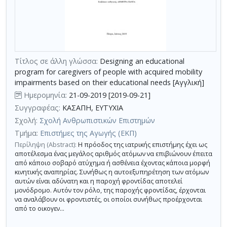
αποτελεσμάτων
με
τη
χρήση
επιπλέον
Τίτλος σε άλλη γλώσσα:
Designing an educational
κριτηρίων
program for caregivers of people with acquired mobility
αναζήτησης
impairments based on their educational needs [Αγγλική]
Ημερομηνία:
21-09-2019 [2019-09-21]
Συγγραφέας:
ΚΑΣΑΠΗ, ΕΥΤΥΧΙΑ
Σχολή:
Σχολή Ανθρωπιστικών Επιστημών
Τμήμα:
Επιστήμες της Αγωγής (ΕΚΠ)
Περίληψη (Abstract):
Η πρόοδος της ιατρικής επιστήμης έχει ως
αποτέλεσμα ένας μεγάλος αριθμός ατόμων να επιβιώνουν έπειτα
από κάποιο σοβαρό ατύχημα ή ασθένεια έχοντας κάποια μορφή
κινητικής αναπηρίας. Συνήθως η αυτοεξυπηρέτηση των ατόμων
αυτών είναι αδύνατη και η παροχή φροντίδας αποτελεί
μονόδρομο. Αυτόν τον ρόλο, της παροχής φροντίδας, έρχονται
να αναλάβουν οι φροντιστές, οι οποίοι συνήθως προέρχονται
από το οικογεν...