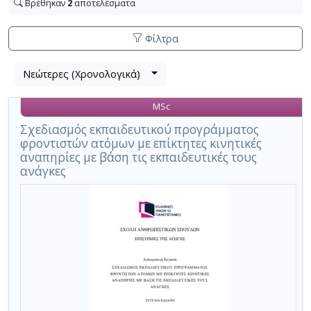
Βρέθηκαν
2
αποτελέσματα
Φίλτρα
Λίστα
Νεώτερες (Χρονολογικά)
Βρέθηκαν
μετα
2
τα
MSc
αποτελέσματα
αποτελέσματα
αναζήτησης:
,
Σχεδιασμός εκπαιδευτικού προγράμματος
φροντιστών ατόμων με επίκτητες κινητικές
σύνολο
αναπηρίες με βάση τις εκπαιδευτικές τους
σελίδων
ανάγκες
1.
Εφαρμοζόμενα
κριτήρια
αναζήτησης:
σχεδιασμός
εκπαιδευτικού
προγράμματος
Ακύρωση
των
κριτηρίων
αναζήτησης
Περιορισμός