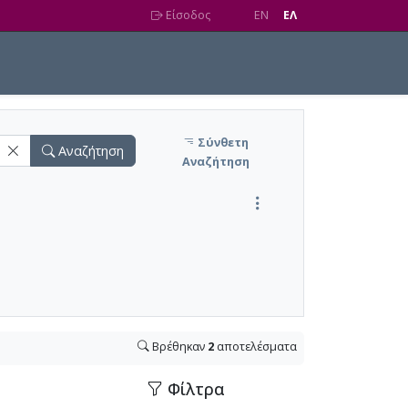
Είσοδος
EN
EΛ
Σύνθετη
Αναζήτηση
Αναζήτηση
Βρέθηκαν
2
αποτελέσματα
Φίλτρα