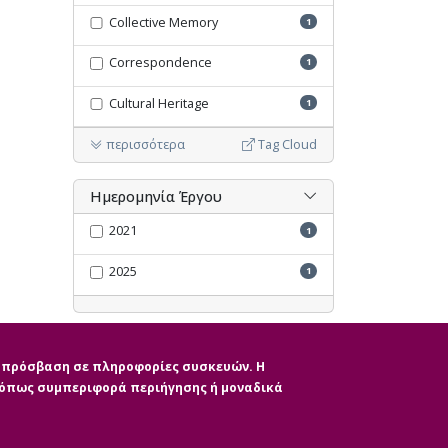
Collective Memory
1
Correspondence
1
Cultural Heritage
1
περισσότερα
Tag Cloud
Ημερομηνία Έργου
2021
1
2025
1
Ακύρωση όλων των φίλτρων
ην πρόσβαση σε πληροφορίες συσκευών. Η
, όπως συμπεριφορά περιήγησης ή μοναδικά