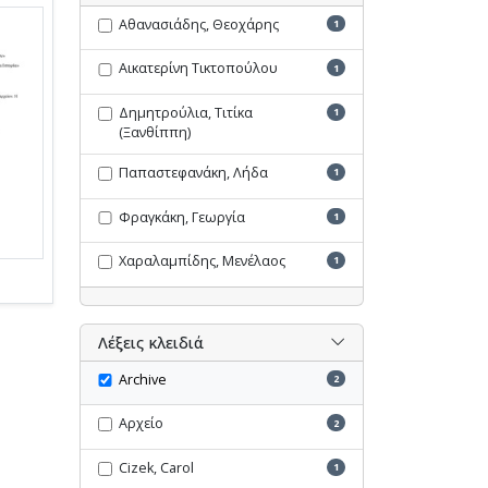
Αθανασιάδης, Θεοχάρης
1
Αικατερίνη Τικτοπούλου
1
Δημητρούλια, Τιτίκα
1
(Ξανθίππη)
Παπαστεφανάκη, Λήδα
1
Φραγκάκη, Γεωργία
1
Χαραλαμπίδης, Μενέλαος
1
Λέξεις κλειδιά
Archive
2
Αρχείο
2
Cizek, Carol
1