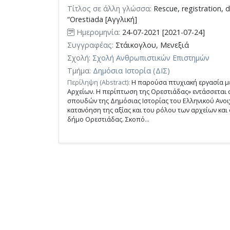
Τίτλος σε άλλη γλώσσα:
Rescue, registration, d
αναζήτησης
“Orestiada [Αγγλική]
Ημερομηνία:
24-07-2021 [2021-07-24]
Συγγραφέας:
Στάικογλου, Μενεξιά
Σχολή:
Σχολή Ανθρωπιστικών Επιστημών
Τμήμα:
Δημόσια Ιστορία (ΔΙΣ)
Περίληψη (Abstract):
Η παρούσα πτυχιακή εργασία μ
Αρχείων. Η περίπτωση της Ορεστιάδας» εντάσσεται
σπουδών της Δημόσιας Ιστορίας του Ελληνικού Ανοιχ
κατανόηση της αξίας και του ρόλου των αρχείων και
δήμο Ορεστιάδας. Σκοπό...