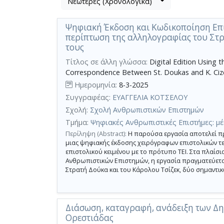
Νεώτερες (Χρονολογικά)
Βρέθηκαν
μετα
2
τα
Ψηφιακή Έκδοση και Κωδικοποίηση Επισ
αποτελέσματα
αποτελέσματα
περίπτωση της αλληλογραφίας του Στρ.
αναζήτησης:
,
τους
σύνολο
Τίτλος σε άλλη γλώσσα:
Digital Edition Using 
σελίδων
Correspondence Between St. Doukas and K. Cize
1.
Ημερομηνία:
8-3-2025
Εφαρμοζόμενα
Συγγραφέας:
ΕΥΑΓΓΕΛΙΑ ΚΟΤΣΕΛΟΥ
κριτήρια
αναζήτησης:
Σχολή:
Σχολή Ανθρωπιστικών Επιστημών
Archive
Ακύρωση
Τμήμα:
Ψηφιακές Ανθρωπιστικές Επιστήμες: μέ
των
κριτηρίων
Περίληψη (Abstract):
Η παρούσα εργασία αποτελεί π
αναζήτησης
μιας ψηφιακής έκδοσης χειρόγραφων επιστολικών τ
Περιορισμός
επιστολικού κειμένου με το πρότυπο ΤΕΙ. Στα πλαί
αποτελεσμάτων
Ανθρωπιστικών Επιστημών, η εργασία πραγματεύετα
Στρατή Δούκα και του Κάρολου Τσίζεκ, δύο σημαντικώ
με
τη
χρήση
Διάσωση, καταγραφή, ανάδειξη των Δη
επιπλέον
Ορεστιάδας
κριτηρίων