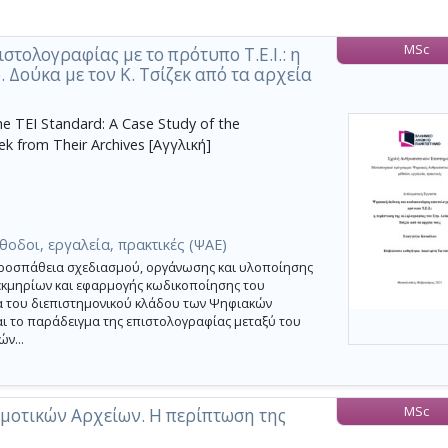
MSc
τολογραφίας με το πρότυπο Τ.Ε.Ι.: η
 Δούκα με τον Κ. Τσίζεκ από τα αρχεία
the TEI Standard: A Case Study of the
k from Their Archives [Αγγλική]
θοδοι, εργαλεία, πρακτικές (ΨΑΕ)
ροσπάθεια σχεδιασμού, οργάνωσης και υλοποίησης
εκμηρίων και εφαρμογής κωδικοποίησης του
σια του διεπιστημονικού κλάδου των Ψηφιακών
ι το παράδειγμα της επιστολογραφίας μεταξύ του
ν...
MSc
μοτικών Αρχείων. Η περίπτωση της