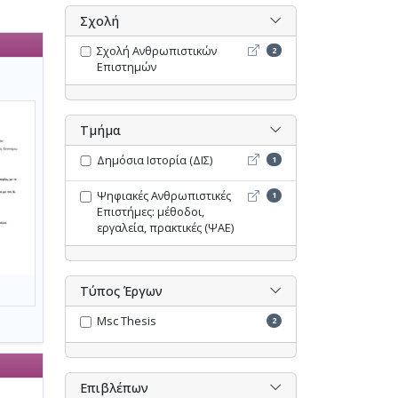
Σχολή
Σχολή Ανθρωπιστικών Επι
Σχολή Ανθρωπιστικών
2
Επιστημών
Τμήμα
Δημόσια Ιστορία (ΔΙΣ) - O
Δημόσια Ιστορία (ΔΙΣ)
1
Ψηφιακές Ανθρωπιστικές Ε
Ψηφιακές Ανθρωπιστικές
1
Επιστήμες: μέθοδοι,
εργαλεία, πρακτικές (ΨΑΕ)
Τύπος Έργων
Msc Thesis
2
Επιβλέπων