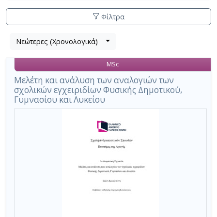
Φίλτρα
Λίστα
Νεώτερες (Χρονολογικά)
Βρέθηκε
μετα
1
τα
MSc
αποτέλεσμα
αποτελέσματα
αναζήτησης:
,
Μελέτη και ανάλυση των αναλογιών των
σχολικών εγχειριδίων Φυσικής Δημοτικού,
σύνολο
Γυμνασίου και Λυκείου
σελίδων
1.
Εφαρμοζόμενα
κριτήρια
αναζήτησης:
Analogies
Ακύρωση
των
κριτηρίων
αναζήτησης
Περιορισμός
αποτελεσμάτων
με