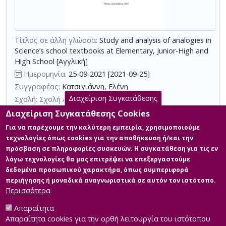
τη
χρήση
επιπλέον
κριτηρίων
Τίτλος σε άλλη γλώσσα:
Study and analysis of analogies in
Science’s school textbooks at Elementary, Junior-High and
αναζήτησης
High School [Αγγλική]
Ημερομηνία:
25-09-2021 [2021-09-25]
Συγγραφέας:
Κατσιγιάννη, Ελένη
Διαχείριση Συγκατάθεσης
Σχολή:
Σχολή Ανθρωπιστικών Επιστημών
Τμήμα:
Επιστήμες της Αγωγής (ΕΚΠ)
Διαχείριση Συγκατάθεσης Cookies
Περίληψη (Abstract):
Ένα πολύ χρήσιμο εργαλείο στη διδασκαλία
Για να παρέχουμε την καλύτερη εμπειρία, χρησιμοποιούμε
των Φυσικών Επιστημών είναι οι αναλογίες, με την βοήθεια των
τεχνολογίες όπως cookies για την αποθήκευση ή/και την
οποίων γίνεται προσπάθεια οι μαθητές να κατανοήσουν
πρόσβαση σε πληροφορίες συσκευών. Η συγκατάθεση για τις εν
καλύτερα διάφορες έννοιες των Φυσικών Επιστημών. Η
λόγω τεχνολογίες θα μας επιτρέψει να επεξεργαστούμε
διπλωματική αυτή εργασία έχει σκοπό να εντοπίσει και να
μελετήσει τις αναλογίες που υπάρχουν στα σχολικά εγχειρίδια
δεδομένα προσωπικού χαρακτήρα, όπως συμπεριφορά
Φυσικής, της Ε΄ και της Στ΄ Δημοτικού, του Γυμνασίου και του
περιήγησης ή μοναδικά αναγνωριστικά σε αυτόν τον ιστότοπο.
Λυκείου. Μελετήθηκ...
Περισσότερα
Απαραίτητα
Απαραίτητα cookies για την ορθή λειτουργία του ιστότοπου