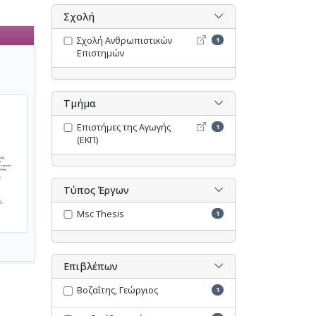
Σχολή
Σχολή Ανθρωπιστικών Επι
Σχολή Ανθρωπιστικών
1
Επιστημών
Τμήμα
Επιστήμες της Αγωγής (ΕΚΠ
Επιστήμες της Αγωγής
1
(ΕΚΠ)
Τύπος Έργων
Msc Thesis
1
Επιβλέπων
Βοζαΐτης, Γεώργιος
1