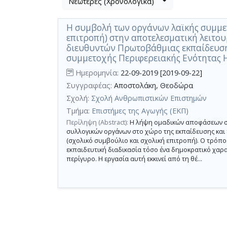
Νεώτερες (Χρονολογικά)
Βρέθηκε
μετα
1
τα
Η συμβολή των οργάνων λαϊκής συμμετ
αποτέλεσμα
αποτελέσματα
επιτροπή) στην αποτελεσματική λειτου
αναζήτησης:
,
διευθυντών Πρωτοβάθμιας εκπαίδευση
σύνολο
συμμετοχής Περιφερειακής Ενότητας Η
σελίδων
Ημερομηνία:
22-09-2019 [2019-09-22]
1.
Συγγραφέας:
Αποστολάκη, Θεοδώρα
Εφαρμοζόμενα
Σχολή:
Σχολή Ανθρωπιστικών Επιστημών
κριτήρια
αναζήτησης:
Τμήμα:
Επιστήμες της Αγωγής (ΕΚΠ)
σχολικό
συμβούλιο
Περίληψη (Abstract):
Η λήψη ομαδικών αποφάσεων σχε
Ακύρωση
συλλογικών οργάνων στο χώρο της εκπαίδευσης και 
των
(σχολικό συμβούλιο και σχολική επιτροπή). Ο τρό
κριτηρίων
αναζήτησης
εκπαιδευτική διαδικασία τόσο ένα δημοκρατικό χαρα
Περιορισμός
περίγυρο. Η εργασία αυτή εκκινεί από τη θέ...
αποτελεσμάτων
με
τη
χρήση
επιπλέον