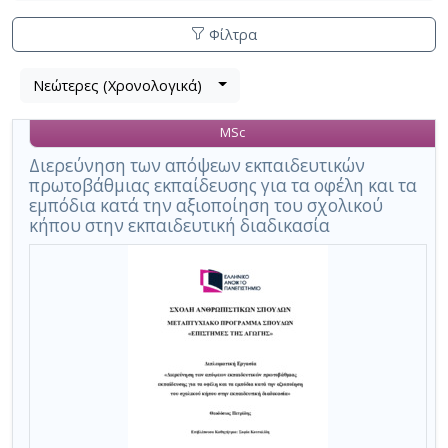
Φίλτρα
Λίστα
Νεώτερες (Χρονολογικά)
Βρέθηκε
μετα
1
τα
MSc
αποτέλεσμα
αποτελέσματα
αναζήτησης:
,
Διερεύνηση των απόψεων εκπαιδευτικών
πρωτοβάθμιας εκπαίδευσης για τα οφέλη και τα
σύνολο
εμπόδια κατά την αξιοποίηση του σχολικού
σελίδων
κήπου στην εκπαιδευτική διαδικασία
1.
Εφαρμοζόμενα
κριτήρια
αναζήτησης:
σχολικός
κήπος
Ακύρωση
των
κριτηρίων
αναζήτησης
Περιορισμός
αποτελεσμάτων
με