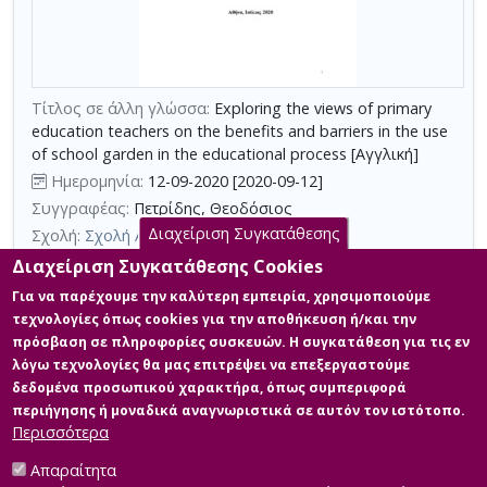
τη
χρήση
επιπλέον
κριτηρίων
Τίτλος σε άλλη γλώσσα:
Exploring the views of primary
αναζήτησης
education teachers on the benefits and barriers in the use
of school garden in the educational process [Αγγλική]
Ημερομηνία:
12-09-2020 [2020-09-12]
Συγγραφέας:
Πετρίδης, Θεοδόσιος
Διαχείριση Συγκατάθεσης
Σχολή:
Σχολή Ανθρωπιστικών Επιστημών
Τμήμα:
Επιστήμες της Αγωγής (ΕΚΠ)
Διαχείριση Συγκατάθεσης Cookies
Περίληψη (Abstract):
Αντικείμενο της παρούσας εργασίας
Για να παρέχουμε την καλύτερη εμπειρία, χρησιμοποιούμε
αποτέλεσε η μελέτη του ρόλου που μπορεί να διαδραματίσει
τεχνολογίες όπως cookies για την αποθήκευση ή/και την
ένα δυνητικά πολυσχιδές εκπαιδευτικό εργαλείο, όπως ο
πρόσβαση σε πληροφορίες συσκευών. Η συγκατάθεση για τις εν
σχολικός κήπος, στην εκπαιδευτική πράξη στο πλαίσιο της ΕΑΑ
λόγω τεχνολογίες θα μας επιτρέψει να επεξεργαστούμε
και κατ’ επέκταση, στην προσπάθεια για ένα πιο βιώσιμο μέλλον.
Στόχος της μελέτης ήταν η καταγραφή και διερεύνηση των
δεδομένα προσωπικού χαρακτήρα, όπως συμπεριφορά
απόψεων εκπαιδευτικών πρωτοβάθμιας εκπαίδευσης, με βάση
περιήγησης ή μοναδικά αναγνωριστικά σε αυτόν τον ιστότοπο.
την εμπειρία τους από...
Περισσότερα
Απαραίτητα