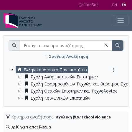
Skip to main content
Είσοδος
EN
EΛ
Σύνθετη Αναζήτηση
Ελληνικό Ανοικτό Πανεπιστήμιο
Σχολή Ανθρωπιστικών Επιστημών
Σχολή Εφαρμοσμένων Τεχνών και Βιώσιμου Σχεδ
Σχολή Θετικών Επιστημών και Τεχνολογίας
Σχολή Κοινωνικών Επιστημών
Κριτήρια αναζήτησης:
σχολική βία/ school violence
Βρέθηκε
1
αποτέλεσμα