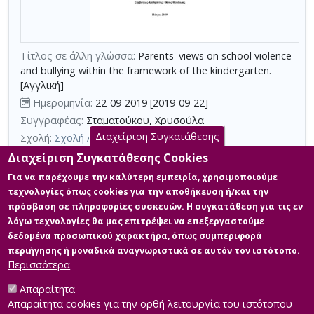
με
τη
χρήση
Τίτλος σε άλλη γλώσσα:
Parents' views on school violence
επιπλέον
and bullying within the framework of the kindergarten.
κριτηρίων
[Αγγλική]
αναζήτησης
Ημερομηνία:
22-09-2019 [2019-09-22]
Συγγραφέας:
Σταματούκου, Χρυσούλα
Διαχείριση Συγκατάθεσης
Σχολή:
Σχολή Ανθρωπιστικών Επιστημών
Τμήμα:
Επιστήμες της Αγωγής (ΕΚΠ)
Διαχείριση Συγκατάθεσης Cookies
Περίληψη (Abstract):
Η σχολική βία και ο εκφοβισμός αποτελούν
Για να παρέχουμε την καλύτερη εμπειρία, χρησιμοποιούμε
ένα θέμα που προβληματίζει ιδιαίτερα τους γονείς, τους
τεχνολογίες όπως cookies για την αποθήκευση ή/και την
εκπαιδευτικούς, αλλά και την ευρύτερη κοινωνία. Πρόκειται για
πρόσβαση σε πληροφορίες συσκευών. Η συγκατάθεση για τις εν
ένα φαινόμενο πολυδιάστατο, με πολλαπλούς παράγοντες
λόγω τεχνολογίες θα μας επιτρέψει να επεξεργαστούμε
πυροδότησης και εμπλοκής. Ένας εξ αυτών είναι η οικογένεια
που διαδραματίζει καθοριστικό ρόλο στη διαμόρφωση
δεδομένα προσωπικού χαρακτήρα, όπως συμπεριφορά
στερεοτύπων, πεποιθήσεων και συμπεριφορών. Συνεπώς,
περιήγησης ή μοναδικά αναγνωριστικά σε αυτόν τον ιστότοπο.
σκοπός της εργασίας είναι η ...
Περισσότερα
Απαραίτητα
Απαραίτητα cookies για την ορθή λειτουργία του ιστότοπου