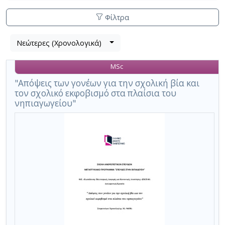
Φίλτρα
Λίστα
Νεώτερες (Χρονολογικά)
Βρέθηκε
μετα
1
τα
MSc
αποτέλεσμα
αποτελέσματα
αναζήτησης:
,
"Απόψεις των γονέων για την σχολική βία και
τον σχολικό εκφοβισμό στα πλαίσια του
σύνολο
νηπιαγωγείου"
σελίδων
1.
Εφαρμοζόμενα
κριτήρια
αναζήτησης:
σχολική
βία/
school
violence
Ακύρωση
των
κριτηρίων
αναζήτησης
Περιορισμός
αποτελεσμάτων