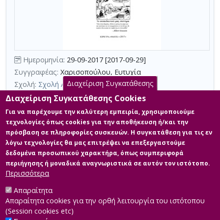
κριτηρίων
αναζήτησης
Περιορισμός
αποτελεσμάτων
με
τη
Ημερομηνία:
29-09-2017 [2017-09-29]
χρήση
Συγγραφέας:
Χαρισοπούλου, Ευτυχία
επιπλέον
Διαχείριση Συγκατάθεσης
Σχολή:
Σχολή Ανθρωπιστικών Επιστημών
κριτηρίων
Τμήμα:
Επιστήμες της Αγωγής (ΕΚΠ)
Διαχείριση Συγκατάθεσης Cookies
αναζήτησης
Περίληψη (Abstract):
Η παρούσα εργασία πραγματεύεται τις
Για να παρέχουμε την καλύτερη εμπειρία, χρησιμοποιούμε
αντιλήψεις των εκπαιδευτικών της Πρωτοβάθμιας Εκπαίδευσης
τεχνολογίες όπως cookies για την αποθήκευση ή/και την
αναφορικά με τη σχολική αποτυχία. Επιχειρείται να διερευνηθεί
πρόσβαση σε πληροφορίες συσκευών. Η συγκατάθεση για τις εν
η σχολική αποτυχία ως κοινωνικήκατασκευή ή πραγματικότητα
λόγω τεχνολογίες θα μας επιτρέψει να επεξεργαστούμε
μέσα από τον λόγο των εκπαιδευτικών. Έτσι, επιδιώκεται μια
θεωρητική προσέγγιση του συγκεκριμένου θέματος κάτω από το
δεδομένα προσωπικού χαρακτήρα, όπως συμπεριφορά
πρίσμα των παραδοσιακών και κοινωνιοπαιδαγωγικών
περιήγησης ή μοναδικά αναγνωριστικά σε αυτόν τον ιστότοπο.
ερμηνευτικών θεωρήσ...
Περισσότερα
Απαραίτητα
Απαραίτητα cookies για την ορθή λειτουργία του ιστότοπου
(Session cookies etc)