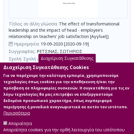
με
τη
χρήση
Τίτλος σε άλλη γλώσσα:
The effect of transformational
επιπλέον
leadership and the impact of head - employee’s
κριτηρίων
relationship on teachers’ job satisfaction [Αγγλική]
αναζήτησης
Ημερομηνία:
19-09-2020 [2020-09-19]
Συγγραφέας:
ΡΕΤΣΙΝΑΣ, ΣΩΤΗΡΙΟΣ
Διαχείριση Συγκατάθεσης
Σχολή:
Σχολή Ανθρωπιστικών Επιστημών
Τμήμα:
Επιστήμες της Αγωγής (ΕΚΠ)
Διαχείριση Συγκατάθεσης Cookies
Περίληψη (Abstract):
Τα τελευταία χρόνια η ερευνητική κοινότητα
Για να παρέχουμε την καλύτερη εμπειρία, χρησιμοποιούμε
έχει εστιάσει στην καταλληλόλητα και την αποτελεσματικότητα
τεχνολογίες όπως cookies για την αποθήκευση ή/και την
της μετασχηματιστικής ηγεσίας στην επαγγελματική ικανοποίηση
πρόσβαση σε πληροφορίες συσκευών. Η συγκατάθεση για τις εν
στους εκπαιδευτικούς οργανισμούς. Η θεωρία συναλλαγής
λόγω τεχνολογίες θα μας επιτρέψει να επεξεργαστούμε
ηγέτη-μέλους (Leader-Member exchange theory- LMX)
επικεντρώνεται στην ποιότητα των σχέσεων μεταξύ ηγετών και
δεδομένα προσωπικού χαρακτήρα, όπως συμπεριφορά
υφισταμένων και επηρεάζει με πολλούς τρόπους την
περιήγησης ή μοναδικά αναγνωριστικά σε αυτόν τον ιστότοπο.
εκπαιδευτική κοινότητα. ...
Περισσότερα
Απαραίτητα
Απαραίτητα cookies για την ορθή λειτουργία του ιστότοπου