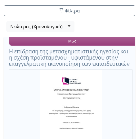
Φίλτρα
Λίστα
Νεώτερες (Χρονολογικά)
Βρέθηκε
μετα
1
τα
MSc
αποτέλεσμα
αποτελέσματα
αναζήτησης:
,
Η επίδραση της μετασχηματιστικής ηγεσίας και
η σχέση προϊσταμένου - υφιστάμενου στην
σύνολο
επαγγελματική ικανοποίηση των εκπαιδευτικών
σελίδων
1.
Εφαρμοζόμενα
κριτήρια
αναζήτησης:
σχέση
συναλλαγής
ηγέτη-
μέλους
Ακύρωση
των
κριτηρίων
αναζήτησης
Περιορισμός
αποτελεσμάτων