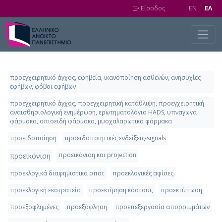
Skip to main content
Είσοδος
EN
EΛ
προεγχειρητικό άγχος, εφηβεία, ικανοποίηση ασθενών, ανησυχίες
εφήβων, φόβοι εφήβων
προεγχειρητικό άγχος, προεγχειρητική κατάθλιψη, προεγχειρητική
αναισθησιολογική ενημέρωση, ερωτηματολόγιο HADS, υπναγωγά
φάρμακα, οπιοειδή φάρμακα, μυοχαλαρωτικά φάρμακα
προειδοποίηση
προειδοποιητικές ενδείξεις-signals
προεικόνιση και projection
προεικόνιση
προεκλογικά διαφημιστικά σποτ
προεκλογικές αφίσες
προεκλογική εκστρατεία
προεκτίμηση κόστους
προεκτύπωση
προεξοφλημένες
προεξόφληση
προεπεξεργασία απορριμμάτων