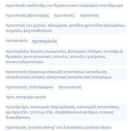
προοπτικές ανάπτυξης του θρησκευτικού τουρισμού στην Κέρκυρα
προοπτικές αξιοποίησης
προοπτικές.
προοπτική
προοπτική του χρόνου, ηλικιωμένοι, μονάδες φροντίδας ηλικιωμένων,
ευημερία, ψυχοπαθολογία
προορισμός
προπαγάνδα
προπαγάνδα, θεωρίες συνωμοσίας, βιολογικός πόλεμος, επιστήμη &
θρησκεία, μετα-αποικιακές σπουδές, σπουδές τραύματος,
κοινωνιογλωσσολογία
προπονητές τερματοφυλάκων,εξ αποστάσεως εκπαίδευση,
εκπαιδευτικές ανάγκες, ηλεκτρονική εκπαιδευτική πλατφόρμα
προπονητής ποδοσφαίρου
προπονητική
προς αποφυγήν ηγεσία
προσάρτημα, οικονομική πληροφόρηση, οικονομικές καταστάσεις,
κριτήρια ESG, τρίπτυχο ESG, περιβαλλοντικά κριτήρια, εταιρική
διακυβέρνηση
προσέγγιση "process writing" στη διδασκαλία γραπτού λόγου