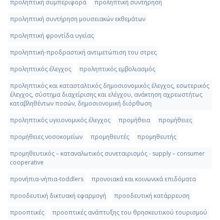
προληπτική συμπεριφορά
προληπτική συντήρηση
προληπτική συντήρηση μουσειακών εκθεμάτων
προληπτική φροντίδα υγείας
προληπτική-προδραστική αντιμετώπιση του στρες
προληπτικός έλεγχος
προληπτικός εμβολιασμός
προληπτικός και κατασταλτικός δημοσιονομικός έλεγχος, εσωτερικός
έλεγχος, σύστημα διαχείρισης και ελέγχου, ανάκτηση αχρεωστήτως
καταβληθέντων ποσών, δημοσιονομική διόρθωση
προληπτικός υγειονομικός έλεγχος
προμήθεια
προμήθειες
προμήθειες νοσοκομείων
προμηθευτές
προμηθευτής
προμηθευτικός – καταναλωτικός συνεταιρισμός - supply – consumer
cooperative
προνήπια-νήπια-toddlers
προνοιακά και κοινωνικά επιδόματα
προοδευτική δικτυακή εφαρμογή
προοδευτική κατάρρευση
προοπτικές
προοπτικές ανάπτυξης του θρησκευτικού τουρισμού