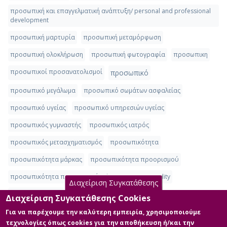
προσωπική και επαγγελματική ανάπτυξη/ personal and professional
development
προσωπική μαρτυρία
προσωπική μεταμόρφωση
προσωπική ολοκλήρωση
προσωπική φωτογραφία
προσωπικη
προσωπικοί προσανατολισμοί
προσωπικό
προσωπικό μεγάλωμα
προσωπικό σωμάτων ασφαλείας
προσωπικό υγείας
προσωπικό υπηρεσιών υγείας
προσωπικός γυμναστής
προσωπικός ιατρός
προσωπικός μετασχηματισμός
προσωπικότητα
προσωπικότητα μάρκας
προσωπικότητα προορισμού
προσωπικότητα προορισμού - destination personality
Διαχείριση Συγκατάθεσης
προσωπικότητα τύπου D
Διαχείριση Συγκατάθεσης Cookies
προσωπικότητα τύπου D, άγχος, κατάθλιψη, θεωρίες
Για να παρέχουμε την καλύτερη εμπειρία, χρησιμοποιούμε
προσωπικότητας
τεχνολογίες όπως cookies για την αποθήκευση ή/και την