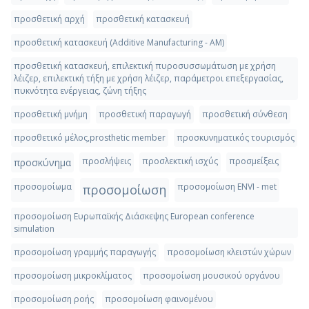
προσθετική αρχή
προσθετική κατασκευή
προσθετική κατασκευή (Additive Manufacturing - AM)
προσθετική κατασκευή, επιλεκτική πυροσυσσωμάτωση με χρήση
λέιζερ, επιλεκτική τήξη με χρήση λέιζερ, παράμετροι επεξεργασίας,
πυκνότητα ενέργειας, ζώνη τήξης
προσθετική μνήμη
προσθετική παραγωγή
προσθετική σύνθεση
προσθετικό μέλος,prosthetic member
προσκυνηματικός τουρισμός
προσλήψεις
προσλεκτική ισχύς
προσμείξεις
προσκύνημα
προσομοίωμα
προσομοίωση ENVI - met
προσομοίωση
προσομοίωση Ευρωπαϊκής Διάσκεψης European conference
simulation
προσομοίωση γραμμής παραγωγής
προσομοίωση κλειστών χώρων
προσομοίωση μικροκλίματος
προσομοίωση μουσικού οργάνου
προσομοίωση ροής
προσομοίωση φαινομένου