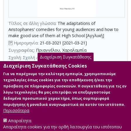
τη
χρήση
επιπλέον
κριτηρίων
Τίτλος σε άλλη γλώσσα:
The adaptations of
Aristophanes' comedies for young audiences and how to
αναζήτησης
make good use of them at High School [Αγγλική]
Ημερομηνία:
21-03-2021 [2021-03-21]
Συγγραφέας:
Πριαγγέλου, Χαραλαμπία
Διαχείριση Συγκατάθεσης
Σχολή:
Σχολή Ανθρωπιστικών Επιστημών
Τμήμα:
Δημιουργική Γραφή (ΔΓΡ)
Διαχείριση Συγκατάθεσης Cookies
Περίληψη (Abstract):
Η παρούσα εργασία μελετά τις διασκευές
Για να παρέχουμε την καλύτερη εμπειρία, χρησιμοποιούμε
των κωμωδιών του Αριστοφάνη για παιδιά στη σύγχρονη
τεχνολογίες όπως cookies για την αποθήκευση ή/και την
δραματουργία. Αρχικά, γίνεται διερεύνηση του όρου διασκευή
πρόσβαση σε πληροφορίες συσκευών. Η συγκατάθεση για τις εν
και εστιάζεται η προσοχή στην καταλληλότητα των έργων του
λόγω τεχνολογίες θα μας επιτρέψει να επεξεργαστούμε
Αριστοφάνη για το νεανικό κοινό. Τα έργα που αναλύονται
δραματουργικά είναι οι" Όρνιθες" του Δημήτρη Αδάμη, η
δεδομένα προσωπικού χαρακτήρα, όπως συμπεριφορά
τριλογία "Όρνιθες, Ειρήνη, Βάτραχοι" του Καλατζόπουλου και ο
περιήγησης ή μοναδικά αναγνωριστικά σε αυτόν τον ιστότοπο.
"Πλούτος", μια θεατρ...
Περισσότερα
Απαραίτητα
Απαραίτητα cookies για την ορθή λειτουργία του ιστότοπου