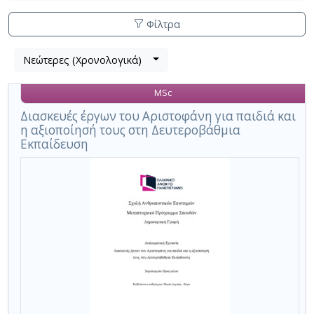
Φίλτρα
Λίστα
Νεώτερες (Χρονολογικά)
Βρέθηκε
μετα
1
τα
MSc
αποτέλεσμα
αποτελέσματα
αναζήτησης:
,
Διασκευές έργων του Αριστοφάνη για παιδιά και
η αξιοποίησή τους στη Δευτεροβάθμια
σύνολο
Εκπαίδευση
σελίδων
1.
Εφαρμοζόμενα
κριτήρια
αναζήτησης:
Aristophanes
Ακύρωση
των
κριτηρίων
αναζήτησης
Περιορισμός
αποτελεσμάτων
με