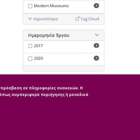
Modern Museums
1
περισσότερα
Tag Cloud
Ημερομηνία Έργου
2017
1
2020
1
Ακύρωση όλων των φίλτρων
ην πρόσβαση σε πληροφορίες συσκευών. Η
, όπως συμπεριφορά περιήγησης ή μοναδικά
|
ητας
CMS Login
Απόσυρση Συγκατάθε