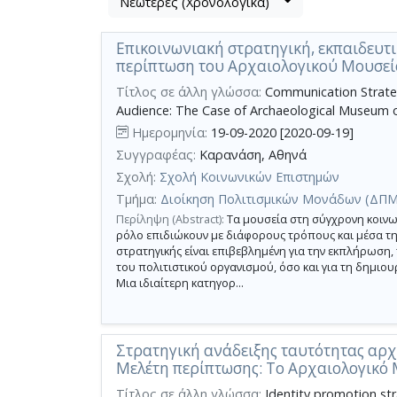
Νεώτερες (Χρονολογικά)
Βρέθηκαν
μετα
2
τα
Επικοινωνιακή στρατηγική, εκπαιδευτι
αποτελέσματα
αποτελέσματα
περίπτωση του Αρχαιολογικού Μουσεί
αναζήτησης:
,
σύνολο
Τίτλος σε άλλη γλώσσα:
Communication Strateg
Audience: The Case of Archaeological Museum o
σελίδων
Ημερομηνία:
19-09-2020 [2020-09-19]
1.
Συγγραφέας:
Καρανάση, Αθηνά
Εφαρμοζόμενα
κριτήρια
Σχολή:
Σχολή Κοινωνικών Επιστημών
αναζήτησης:
Archaeological
Τμήμα:
Διοίκηση Πολιτισμικών Μονάδων (ΔΠΜ
Museum
Περίληψη (Abstract):
Τα μουσεία στη σύγχρονη κοινω
of
Piraeus
ρόλο επιδιώκουν με διάφορους τρόπους και μέσα την
Ακύρωση
στρατηγικής είναι επιβεβλημένη για την εκπλήρωση,
των
του πολιτιστικού οργανισμού, όσο και για τη δημιουρ
κριτηρίων
Μια ιδιαίτερη κατηγορ...
αναζήτησης
Περιορισμός
αποτελεσμάτων
με
Στρατηγική ανάδειξης ταυτότητας αρχ
τη
Μελέτη περίπτωσης: Το Αρχαιολογικό 
χρήση
Τίτλος σε άλλη γλώσσα:
Identity promotion st