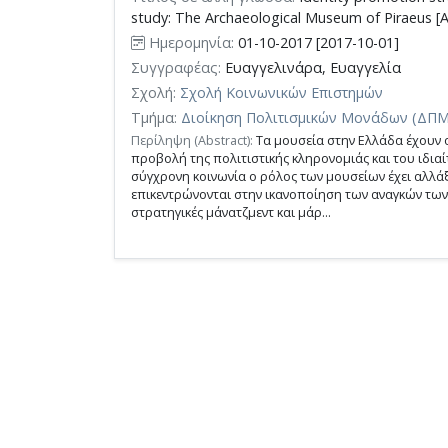
επιπλέον
study: The Archaeological Museum of Piraeus [
κριτηρίων
Ημερομηνία:
01-10-2017 [2017-10-01]
αναζήτησης
Συγγραφέας:
Ευαγγελινάρα, Ευαγγελία
Σχολή:
Σχολή Κοινωνικών Επιστημών
Τμήμα:
Διοίκηση Πολιτισμικών Μονάδων (ΔΠΜ
Περίληψη (Abstract):
Τα μουσεία στην Ελλάδα έχουν 
προβολή της πολιτιστικής κληρονομιάς και του ιδια
σύγχρονη κοινωνία ο ρόλος των μουσείων έχει αλλάξ
επικεντρώνονται στην ικανοποίηση των αναγκών των
στρατηγικές μάνατζμεντ και μάρ...