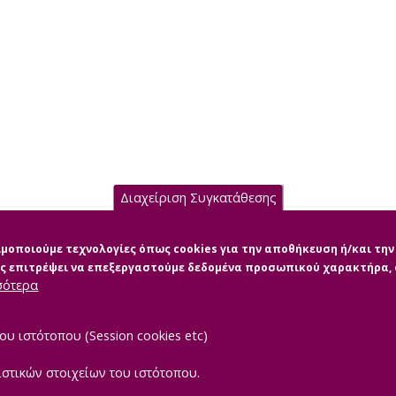
Διαχείριση Συγκατάθεσης
σιμοποιούμε τεχνολογίες όπως cookies για την αποθήκευση ή/και τ
μας επιτρέψει να επεξεργαστούμε δεδομένα προσωπικού χαρακτήρα
σότερα
ου ιστότοπου (Session cookies etc)
ιστικών στοιχείων του ιστότοπου.
|
TEROPTICS
Powered by
ReasonableGraph.org
Δήλωση Προσβασιμότ