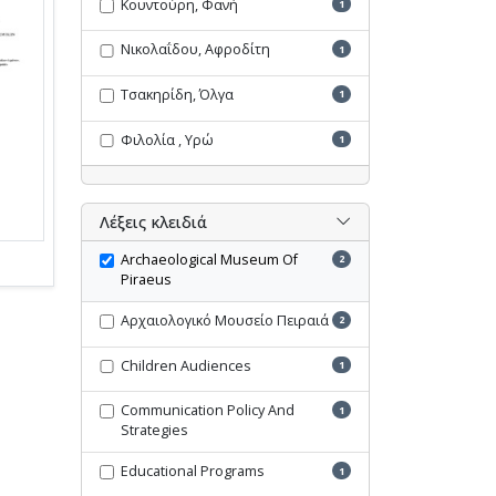
Κουντούρη, Φανή
1
Νικολαΐδου, Αφροδίτη
1
Τσακηρίδη, Όλγα
1
Φιλολία , Υρώ
1
Λέξεις κλειδιά
Archaeological Museum Of
2
Piraeus
Αρχαιολογικό Μουσείο Πειραιά
2
Children Audiences
1
Communication Policy And
1
Strategies
Educational Programs
1