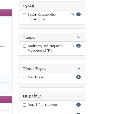
Σχολή
Σχολή Κοινωνικών Επιστη
Σχολή Κοινωνικών
2
Επιστημών
Τμήμα
Διοίκηση Πολιτισμικών Μ
Διοίκηση Πολιτισμικών
2
Μονάδων (ΔΠΜ)
Τύπος Έργων
Msc Thesis
2
Επιβλέπων
Γκαντζιάς, Γεώργιος
1