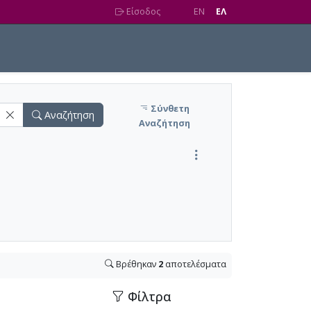
Είσοδος
EN
EΛ
Σύνθετη
Αναζήτηση
Αναζήτηση
Βρέθηκαν
2
αποτελέσματα
Φίλτρα