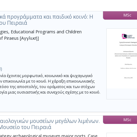
MSc
κά προγράμματα και παιδικό κοινό: Η
ου Πειραιά
ies, Educational Programs and Children
f Piraeus [Αγγλική]
)
νία έχοντας μορφωτικό, κοινωνικό και ψυχαγωγικό
 επικοινωνία με το κοινό. Η χάραξη επικοινωνιακής
 τόσο της αποστολής, του οράματος και των στόχων
γία μιας ουσιαστικής και συνεχούς σχέσης με το κοινό.
MSc
αιολογικών μουσείων μεγάλων λιμένων.
Μουσείο του Πειραιά
rategy archaeological museum major ports. Case