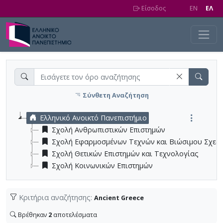
Skip to main content
Είσοδος
EN
EΛ
Σύνθετη Αναζήτηση
Ελληνικό Ανοικτό Πανεπιστήμιο
Σχολή Ανθρωπιστικών Επιστημών
Σχολή Εφαρμοσμένων Τεχνών και Βιώσιμου Σχεδ
Σχολή Θετικών Επιστημών και Τεχνολογίας
Σχολή Κοινωνικών Επιστημών
Κριτήρια αναζήτησης:
Ancient Greece
Βρέθηκαν
2
αποτελέσματα