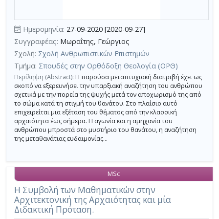
τη
χρήση
Ημερομηνία:
27-09-2020 [2020-09-27]
επιπλέον
Συγγραφέας:
Μωραΐτης, Γεώργιος
κριτηρίων
Σχολή:
Σχολή Ανθρωπιστικών Επιστημών
αναζήτησης
Τμήμα:
Σπουδές στην Ορθόδοξη Θεολογία (ΟΡΘ)
Περίληψη (Abstract):
Η παρούσα μεταπτυχιακή διατριβή έχει ως
σκοπό να εξερευνήσει την υπαρξιακή αναζήτηση του ανθρώπου
σχετικά με την πορεία της ψυχής μετά τον αποχωρισμό της από
το σώμα κατά τη στιγμή του θανάτου. Στο πλαίσιο αυτό
επιχειρείται μια εξέταση του θέματος από την κλασσική
αρχαιότητα έως σήμερα. Η αγωνία και η αμηχανία του
ανθρώπου μπροστά στο μυστήριο του θανάτου, η αναζήτηση
της μεταθανάτιας ευδαιμονίας...
MSc
Η Συμβολή των Μαθηματικών στην
Αρχιτεκτονική της Αρχαιότητας και μία
Διδακτική Πρόταση.