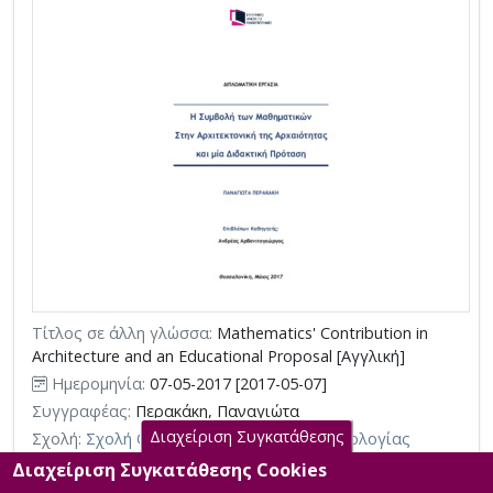
Τίτλος σε άλλη γλώσσα:
Mathematics' Contribution in
Architecture and an Educational Proposal [Αγγλική]
Ημερομηνία:
07-05-2017 [2017-05-07]
Συγγραφέας:
Περακάκη, Παναγιώτα
Διαχείριση Συγκατάθεσης
Σχολή:
Σχολή Θετικών Επιστημών και Τεχνολογίας
Τμήμα:
Μεταπτυχιακές Σπουδές στα Μαθηματικά (ΜΣΜ)
Διαχείριση Συγκατάθεσης Cookies
Περίληψη (Abstract):
Στην παρούσα εργασία, θα αναφερθούμε