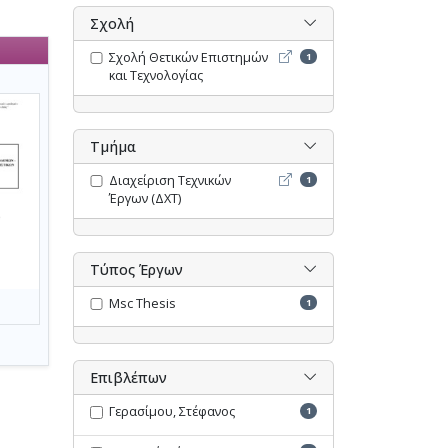
Σχολή
Σχολή Θετικών Επιστημών 
Σχολή Θετικών Επιστημών
1
και Τεχνολογίας
Τμήμα
Διαχείριση Τεχνικών Έργων
Διαχείριση Τεχνικών
1
Έργων (ΔΧΤ)
Τύπος Έργων
Msc Thesis
1
Επιβλέπων
Γερασίμου, Στέφανος
1