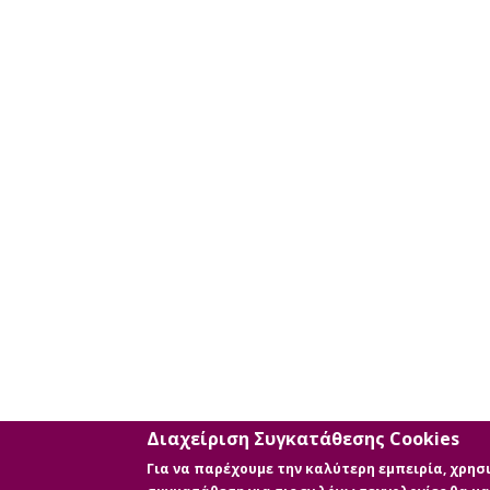
επιπλέον
κριτηρίων
αναζήτησης
Διαχείριση Συγκατάθεσης Cookies
Για να παρέχουμε την καλύτερη εμπειρία, χρη