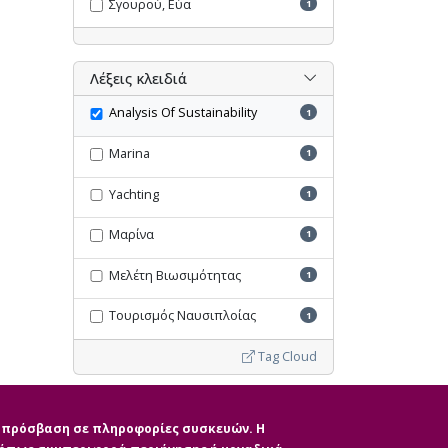
Σγουρού, Εύα
1
Λέξεις κλειδιά
Analysis Of Sustainability
1
Marina
1
Yachting
1
Μαρίνα
1
Μελέτη Βιωσιμότητας
1
Τουρισμός Ναυσιπλοίας
1
Tag Cloud
Ακύρωση όλων των φίλτρων
ην πρόσβαση σε πληροφορίες συσκευών. Η