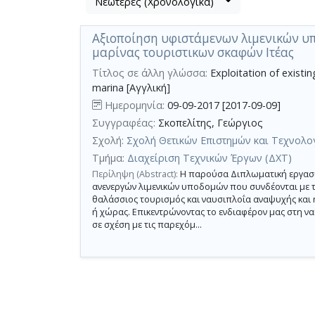
Νεώτερες (Χρονολογικά)
Βρέθηκε
μετα
1
τα
Αξιοποίηση υφιστάμενων λιμενικών υπ
αποτέλεσμα
αποτελέσματα
μαρίνας τουριστικων σκαφών Ιτέας
αναζήτησης:
,
σύνολο
Τίτλος σε άλλη γλώσσα:
Exploitation of existin
marina [Αγγλική]
σελίδων
Ημερομηνία:
09-09-2017 [2017-09-09]
1.
Συγγραφέας:
Σκοπελίτης, Γεώργιος
Εφαρμοζόμενα
κριτήρια
Σχολή:
Σχολή Θετικών Επιστημών και Τεχνολο
αναζήτησης:
Analysis
Τμήμα:
Διαχείριση Τεχνικών Έργων (ΔΧΤ)
of
Περίληψη (Abstract):
Η παρούσα Διπλωματική εργασία
sustainability
Ακύρωση
ανενεργών λιμενικών υποδομών που συνδέονται με τη
των
θαλάσσιος τουρισμός και ναυσιπλοΐα αναψυχής και 
κριτηρίων
ή χώρας. Επικεντρώνοντας το ενδιαφέρον μας στη 
αναζήτησης
σε σχέση με τις παρεχόμ...
Περιορισμός
αποτελεσμάτων
με
τη
χρήση