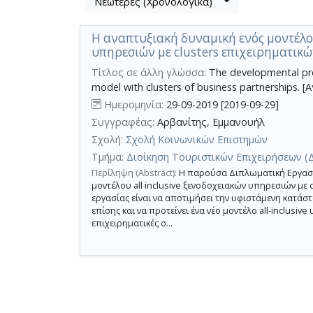
Νεώτερες (Χρονολογικά)
Βρέθηκε
μετα
1
τα
Η αναπτυξιακή δυναμική ενός μοντέλου
αποτέλεσμα
αποτελέσματα
υπηρεσιών με clusters επιχειρηματικ
αναζήτησης:
,
σύνολο
Τίτλος σε άλλη γλώσσα:
Τhe developmental pros
model with clusters of business partnerships. [
σελίδων
Ημερομηνία:
29-09-2019 [2019-09-29]
1.
Συγγραφέας:
Αρβανίτης, Εμμανουήλ
Εφαρμοζόμενα
κριτήρια
Σχολή:
Σχολή Κοινωνικών Επιστημών
αναζήτησης:
All-
Τμήμα:
Διοίκηση Τουριστικών Επιχειρήσεων (
Inclusive
Περίληψη (Abstract):
H παρούσα Διπλωματική Εργασία
Ακύρωση
των
μοντέλου all inclusive ξενοδοχειακών υπηρεσιών με 
κριτηρίων
εργασίας είναι να αποτιμήσει την υφιστάμενη κατάστ
αναζήτησης
επίσης και να προτείνει ένα νέο μοντέλο all-inclusiv
Περιορισμός
επιχειρηματικές σ...
αποτελεσμάτων
με
τη
χρήση
επιπλέον