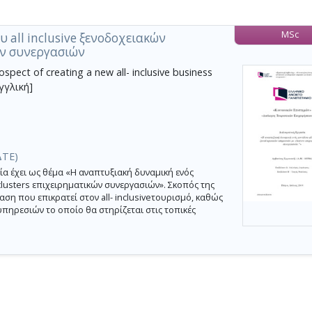
MSc
 all inclusive ξενοδοχειακών
ών συνεργασιών
pect of creating a new all- inclusive business
Αγγλική]
ΔΤΕ)
 έχει ως θέμα «Η αναπτυξιακή δυναμική ενός
clusters επιχειρηματικών συνεργασιών». Σκοπός της
αση που επικρατεί στον all- inclusiveτουρισμό, καθώς
e υπηρεσιών το οποίο θα στηρίζεται στις τοπικές