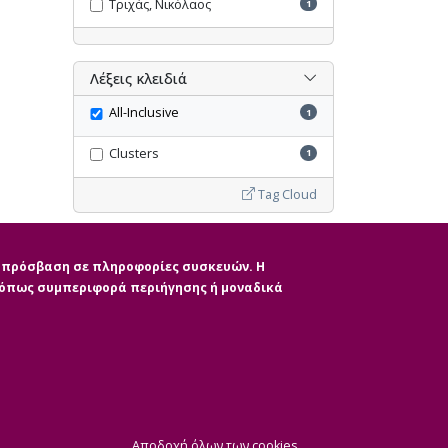
Τριχάς, Νικόλαος
1
Λέξεις κλειδιά
All-Inclusive
1
Clusters
1
Tag Cloud
Ακύρωση όλων των φίλτρων
ην πρόσβαση σε πληροφορίες συσκευών. Η
, όπως συμπεριφορά περιήγησης ή μοναδικά
|
ητας
CMS Login
Απόσυρση Συγκατάθε
Αποδοχή όλων των cookies