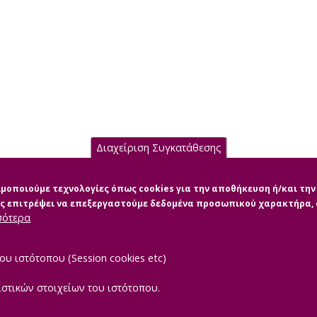
Διαχείριση Συγκατάθεσης
σιμοποιούμε τεχνολογίες όπως cookies για την αποθήκευση ή/και τ
μας επιτρέψει να επεξεργαστούμε δεδομένα προσωπικού χαρακτήρα
σότερα
ου ιστότοπου (Session cookies etc)
ιστικών στοιχείων του ιστότοπου.
|
TEROPTICS
Powered by
ReasonableGraph.org
Δήλωση Προσβασιμότ