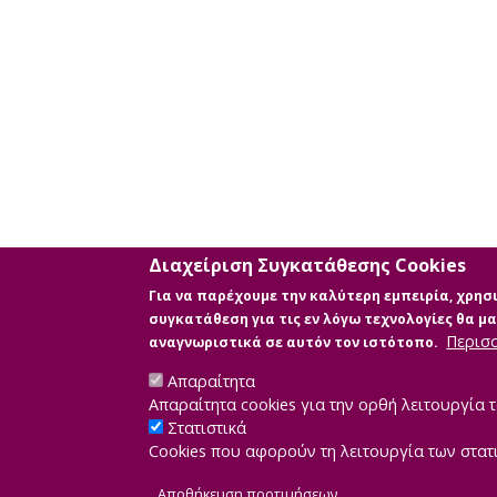
κριτηρίων
αναζήτησης
Διαχείριση Συγκατάθεσης Cookies
Για να παρέχουμε την καλύτερη εμπειρία, χρη
συγκατάθεση για τις εν λόγω τεχνολογίες θα 
Περισ
αναγνωριστικά σε αυτόν τον ιστότοπο.
Απαραίτητα
Απαραίτητα cookies για την ορθή λειτουργία τ
Στατιστικά
Cookies που αφορούν τη λειτουργία των στατ
Developed by
IN
Αποθήκευση προτιμήσεων