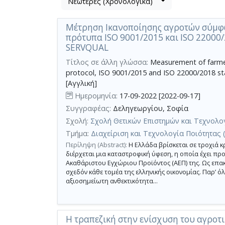
Νεώτερες (Χρονολογικά)
Βρέθηκαν
μετα
3
τα
Μέτρηση Ικανοποίησης αγροτών σύμφ
αποτελέσματα
αποτελέσματα
πρότυπα ISO 9001/2015 και ISO 22000/
αναζήτησης:
,
SERVQUAL
σύνολο
Τίτλος σε άλλη γλώσσα:
Measurement of farmer
σελίδων
protocol, ISO 9001/2015 and ISO 22000/2018 s
1.
[Αγγλική]
Εφαρμοζόμενα
Ημερομηνία:
17-09-2022 [2022-09-17]
κριτήρια
αναζήτησης:
Συγγραφέας:
Δεληγεωργίου, Σοφία
Agricultural
sector
Σχολή:
Σχολή Θετικών Επιστημών και Τεχνολο
Ακύρωση
των
Τμήμα:
Διαχείριση και Τεχνολογία Ποιότητας 
κριτηρίων
Περίληψη (Abstract):
Η Ελλάδα βρίσκεται σε τροχιά κ
αναζήτησης
διέρχεται μια καταστροφική ύφεση, η οποία έχει πρ
Περιορισμός
Ακαθάριστου Εγχώριου Προϊόντος (ΑΕΠ) της. Ως επακ
αποτελεσμάτων
σχεδόν κάθε τομέα της ελληνικής οικονομίας. Παρ’ όλ
με
αξιοσημείωτη ανθεκτικότητα...
τη
χρήση
επιπλέον
Η τραπεζική στην ενίσχυση του αγροτι