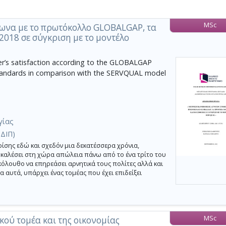
MSc
ωνα με το πρωτόκολλο GLOBALGAP, τα
2018 σε σύγκριση με το μοντέλο
’s satisfaction according to the GLOBALGAP
tandards in comparison with the SERVQUAL model
γίας
(ΔΙΠ)
ρίσης εδώ και σχεδόν μια δεκατέσσερα χρόνια,
οκαλέσει στη χώρα απώλεια πάνω από το ένα τρίτο του
όλουθο να επηρεάσει αρνητικά τους πολίτες αλλά και
α αυτά, υπάρχει ένας τομέας που έχει επιδείξει
MSc
κού τομέα και της οικονομίας