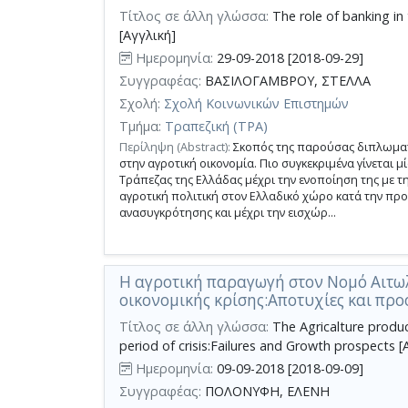
κριτηρίων
Τίτλος σε άλλη γλώσσα:
The role of banking in 
αναζήτησης
[Αγγλική]
Ημερομηνία:
29-09-2018 [2018-09-29]
Συγγραφέας:
ΒΑΣΙΛΟΓΑΜΒΡΟΥ, ΣΤΕΛΛΑ
Σχολή:
Σχολή Κοινωνικών Επιστημών
Τμήμα:
Τραπεζική (ΤΡΑ)
Περίληψη (Abstract):
Σκοπός της παρούσας διπλωματι
στην αγροτική οικονομία. Πιο συγκεκριμένα γίνεται 
Τράπεζας της Ελλάδας μέχρι την ενοποίηση της με τ
αγροτική πολιτική στον Ελλαδικό χώρο κατά την προ
ανασυγκρότησης και μέχρι την εισχώρ...
Η αγροτική παραγωγή στον Νομό Αιτωλ
οικονομικής κρίσης:Αποτυχίες και προ
Τίτλος σε άλλη γλώσσα:
The Agricalture produc
period of crisis:Failures and Growth prospects [
Ημερομηνία:
09-09-2018 [2018-09-09]
Συγγραφέας:
ΠΟΛΟΝΥΦΗ, ΕΛΕΝΗ