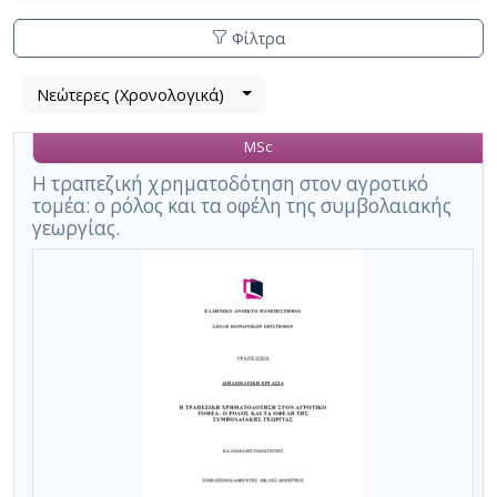
Φίλτρα
Λίστα
Νεώτερες (Χρονολογικά)
Βρέθηκαν
μετα
2
τα
MSc
αποτελέσματα
αποτελέσματα
αναζήτησης:
,
Η τραπεζική χρηματοδότηση στον αγροτικό
τομέα: ο ρόλος και τα οφέλη της συμβολαιακής
σύνολο
γεωργίας.
σελίδων
1.
Εφαρμοζόμενα
κριτήρια
αναζήτησης:
Agricultural
Sector
Ακύρωση
των
κριτηρίων
αναζήτησης
Περιορισμός
αποτελεσμάτων
με