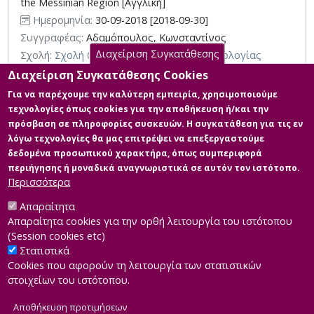
the Messinian Region [Αγγλική]
Ημερομηνία:
30-09-2018 [2018-09-30]
Συγγραφέας:
Αδαμόπουλος, Κωνσταντίνος
Διαχείριση Συγκατάθεσης
Σχολή:
Σχολή Θετικών Επιστημών και Τεχνολογίας
Τμήμα:
Διαχείριση και Τεχνολογία Ποιότητας (ΔΙΠ)
Διαχείριση Συγκατάθεσης Cookies
Περίληψη (Abstract):
Σκοπός της παρούσας Μεταπτυχιακής
Για να παρέχουμε την καλύτερη εμπειρία, χρησιμοποιούμε
Διπλωματικής Εργασίας είναι η εκτίμηση του επαγγελματικού
τεχνολογίες όπως cookies για την αποθήκευση ή/και την
κινδύνου στον αγροτικό τομέα και συγκεκριμένα στο χώρο
πρόσβαση σε πληροφορίες συσκευών. Η συγκατάθεση για τις εν
άσκησης των γεωργικών δραστηριοτήτων (πρωτογενής τομέας
λόγω τεχνολογίες θα μας επιτρέψει να επεξεργαστούμε
παραγωγής). Ο αγροτικός τομέας παραγωγής αποτελεί για τη
χώρα μας δυναμική συνιστώσα που επιδρά στην οικονομική
δεδομένα προσωπικού χαρακτήρα, όπως συμπεριφορά
ανάπτυξη και στο βιοτικό επίπεδο του ανθρώπινου δυναμικού
περιήγησης ή μοναδικά αναγνωριστικά σε αυτόν τον ιστότοπο.
της υπαίθρου. Όμως, όπως ...
Περισσότερα
Απαραίτητα
Απαραίτητα cookies για την ορθή λειτουργία του ιστότοπου
(Session cookies etc)
Στατιστικά
Cookies που αφορούν τη λειτουργία των στατιστικών
στοιχείων του ιστότοπου.
Αποθήκευση προτιμήσεων