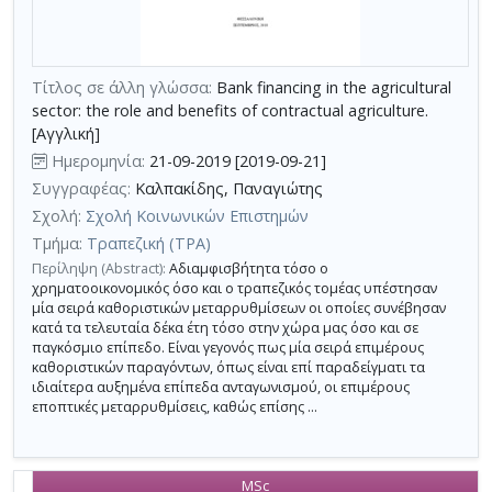
τη
χρήση
επιπλέον
Τίτλος σε άλλη γλώσσα:
Bank financing in the agricultural
κριτηρίων
sector: the role and benefits of contractual agriculture.
αναζήτησης
[Αγγλική]
Ημερομηνία:
21-09-2019 [2019-09-21]
Συγγραφέας:
Καλπακίδης, Παναγιώτης
Σχολή:
Σχολή Κοινωνικών Επιστημών
Τμήμα:
Τραπεζική (ΤΡΑ)
Περίληψη (Abstract):
Αδιαμφισβήτητα τόσο ο
χρηματοοικονομικός όσο και ο τραπεζικός τομέας υπέστησαν
μία σειρά καθοριστικών μεταρρυθμίσεων οι οποίες συνέβησαν
κατά τα τελευταία δέκα έτη τόσο στην χώρα μας όσο και σε
παγκόσμιο επίπεδο. Είναι γεγονός πως μία σειρά επιμέρους
καθοριστικών παραγόντων, όπως είναι επί παραδείγματι τα
ιδιαίτερα αυξημένα επίπεδα ανταγωνισμού, οι επιμέρους
εποπτικές μεταρρυθμίσεις, καθώς επίσης ...
MSc