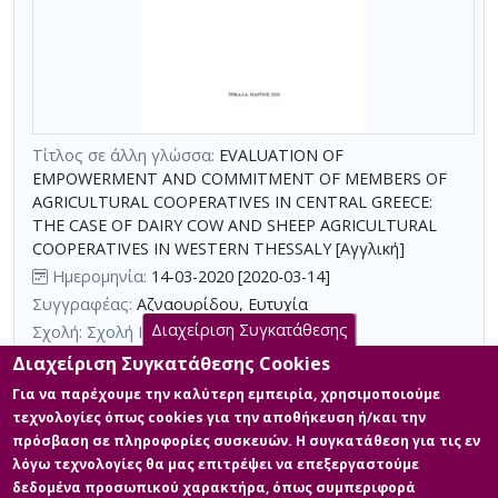
τη
χρήση
επιπλέον
κριτηρίων
αναζήτησης
Τίτλος σε άλλη γλώσσα:
EVALUATION OF
EMPOWERMENT AND COMMITMENT OF MEMBERS OF
AGRICULTURAL COOPERATIVES IN CENTRAL GREECE:
THE CASE OF DAIRY COW AND SHEEP AGRICULTURAL
COOPERATIVES IN WESTERN THESSALY [Αγγλική]
Ημερομηνία:
14-03-2020 [2020-03-14]
Συγγραφέας:
Αζναουρίδου, Ευτυχία
Διαχείριση Συγκατάθεσης
Σχολή:
Σχολή Κοινωνικών Επιστημών
Τμήμα:
Κοινωνική και Αλληλέγγυα Οικονομία (ΚΑΟ)
Διαχείριση Συγκατάθεσης Cookies
Περίληψη (Abstract):
Η παρούσα έρευνα εξετάζει τις διαστάσεις
Για να παρέχουμε την καλύτερη εμπειρία, χρησιμοποιούμε
της ενδυνάμωσης και της δέσμευσης των μελών του Αγροτικού
τεχνολογίες όπως cookies για την αποθήκευση ή/και την
Συνεταιρισμού Αγελαδοτρόφων και Προβατοτρόφων Δυτικής
πρόσβαση σε πληροφορίες συσκευών. Η συγκατάθεση για τις εν
Θεσσαλίας. Προς τούτο διενεργήθηκε ποιοτική έρευνα σε 9 μέλη
λόγω τεχνολογίες θα μας επιτρέψει να επεξεργαστούμε
του συνεταιρισμού με τη μέθοδο της προσωπικής συνέντευξης
στην έδρα του συνεταιρισμού που βρίσκεται στο χωρίο
δεδομένα προσωπικού χαρακτήρα, όπως συμπεριφορά