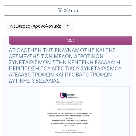
Φίλτρα
Λίστα
Νεώτερες (Χρονολογικά)
Βρέθηκε
μετα
1
τα
MSc
αποτέλεσμα
αποτελέσματα
αναζήτησης:
,
ΑΞΙΟΛΟΓΗΣΗ ΤΗΣ ΕΝΔΥΝΑΜΩΣΗΣ ΚΑΙ ΤΗΣ
ΔΕΣΜΕΥΣΗΣ ΤΩΝ ΜΕΛΩΝ ΑΓΡΟΤΙΚΩΝ
σύνολο
ΣΥΝΕΤΑΙΡΙΣΜΩΝ ΣΤΗΝ ΚΕΝΤΡΙΚΗ ΕΛΛΑΔΑ: Η
σελίδων
ΠΕΡΙΠΤΩΣΗ ΤΟΥ ΑΓΡΟΤΙΚΟΥ ΣΥΝΕΤΑΙΡΙΣΜΟΥ
1.
ΑΓΕΛΑΔΟΤΡΟΦΩΝ ΚΑΙ ΠΡΟΒΑΤΟΤΡΟΦΩΝ
ΔΥΤΙΚΗΣ ΘΕΣΣΑΛΙΑΣ
Εφαρμοζόμενα
κριτήρια
αναζήτησης:
Agricultural
Cooperatives
Ακύρωση
των
κριτηρίων
αναζήτησης
Περιορισμός
αποτελεσμάτων
με