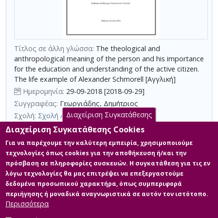
τη
χρήση
επιπλέον
κριτηρίων
Τίτλος σε άλλη γλώσσα:
The theological and
αναζήτησης
anthropological meaning of the person and his importance
for the education and understanding of the active citizen.
The life example of Alexander Schmorell [Αγγλική]
Ημερομηνία:
29-09-2018 [2018-09-29]
Συγγραφέας:
Γεωργιάδης, Δημήτριος
Διαχείριση Συγκατάθεσης
Σχολή:
Σχολή Ανθρωπιστικών Επιστημών
Τμήμα:
Σπουδές στην Ορθόδοξη Θεολογία (ΟΡΘ)
Διαχείριση Συγκατάθεσης Cookies
Περίληψη (Abstract):
Οι μαθητές και οι μαθήτριες, παιδιά του
Για να παρέχουμε την καλύτερη εμπειρία, χρησιμοποιούμε
σήμερα και πολίτες του αύριο καλούνται καθημερινά να
τεχνολογίες όπως cookies για την αποθήκευση ή/και την
αντιμετωπίσουν πληθώρα ερεθισμάτων και προκλήσεων. Ο
πρόσβαση σε πληροφορίες συσκευών. Η συγκατάθεση για τις εν
ξεχωριστός ρόλος του σχολείου, του οικογενειακού
λόγω τεχνολογίες θα μας επιτρέψει να επεξεργαστούμε
περιβάλλοντος και της Εκκλησίας καθίσταται ιδιαιτέρως
σημαντικός για την εκπαίδευση και διαμόρφωση της κάθε μιας
δεδομένα προσωπικού χαρακτήρα, όπως συμπεριφορά
μοναδικής και ανεπανάληπτης προσωπικότητας του κάθε
περιήγησης ή μοναδικά αναγνωριστικά σε αυτόν τον ιστότοπο.
μαθητή και μαθήτριας, ώστε να αναπτύξει ...
Περισσότερα