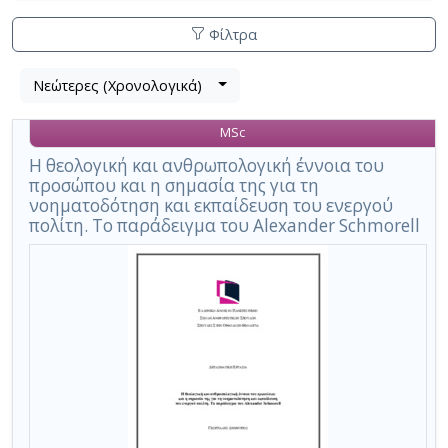
Φίλτρα
Λίστα
Νεώτερες (Χρονολογικά)
Βρέθηκε
μετα
1
τα
MSc
αποτέλεσμα
αποτελέσματα
αναζήτησης:
,
Η θεολογική και ανθρωπολογική έννοια του
προσώπου και η σημασία της για τη
σύνολο
νοηματοδότηση και εκπαίδευση του ενεργού
σελίδων
πολίτη. Το παράδειγμα του Alexander Schmorell
1.
Εφαρμοζόμενα
κριτήρια
αναζήτησης:
Active
citizen
Ακύρωση
των
κριτηρίων
αναζήτησης
Περιορισμός
αποτελεσμάτων
με