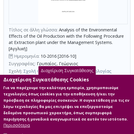
τη
χρήση
επιπλέον
κριτηρίων
Τίτλος σε άλλη γλώσσα:
Analysis of the Εnvironmental
αναζήτησης
Εffects of the Οil Production with the Following Procedure
at Extraction plant under the Management Systems.
[Αγγλική]
Ημερομηνία:
10-2016 [2016-10]
Συγγραφέας:
Γρυπαίος, Γεώργιος
Διαχείριση Συγκατάθεσης
Σχολή:
Σχολή Θετικών Επιστημών και Τεχνολογίας
Τμήμα:
Διαχείριση και Τεχνολογία Ποιότητας (ΔΙΠ)
Διαχείριση Συγκατάθεσης Cookies
Περίληψη (Abstract):
Η παρούσα εργασία έχει ως αντικείμενο την
Για να παρέχουμε την καλύτερη εμπειρία, χρησιμοποιούμε
αποτύπωση της υφιστάμενης κατάστασης και των διαθέσιμων
τεχνολογίες όπως cookies για την αποθήκευση ή/και την
μεθόδων σχετικά με τη διαχείριση και την αξιοποίηση των
πρόσβαση σε πληροφορίες συσκευών. Η συγκατάθεση για τις εν
αποβλήτων ελαιοτριβείων. Πραγματοποιείται ανασκόπηση των
λόγω τεχνολογίες θα μας επιτρέψει να επεξεργαστούμε
βασικών περιβαλλοντικών πλευρών και επιπτώσεων από τις
διεργασίες παραγωγής ελαιολάδου, καθώς και από την
δεδομένα προσωπικού χαρακτήρα, όπως συμπεριφορά
μετέπειτα επεξεργασία των παραπροϊόντων που προκύπτουν
περιήγησης ή μοναδικά αναγνωριστικά σε αυτόν τον ιστότοπο.
από αυτές τις διεργασίες απ...
Περισσότερα