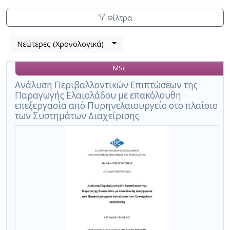
Φίλτρα
Λίστα
Νεώτερες (Χρονολογικά)
Βρέθηκε
μετα
1
τα
MSc
αποτέλεσμα
αποτελέσματα
αναζήτησης:
,
Ανάλυση Περιβαλλοντικών Επιπτώσεων της
Παραγωγής Ελαιολάδου με επακόλουθη
σύνολο
επεξεργασία από Πυρηνελαιουργείο στο πλαίσιο
σελίδων
των Συστημάτων Διαχείρισης
1.
Εφαρμοζόμενα
κριτήρια
αναζήτησης:
3-
φασικό
Ακύρωση
των
κριτηρίων
αναζήτησης
Περιορισμός
αποτελεσμάτων
με