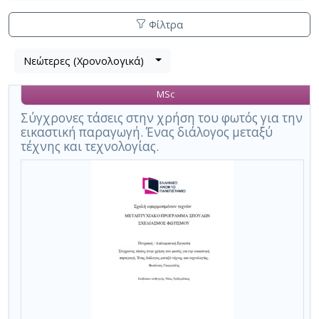
Φίλτρα
Λίστα
Νεώτερες (Χρονολογικά)
Βρέθηκαν
μετα
2
τα
MSc
αποτελέσματα
αποτελέσματα
αναζήτησης:
,
Σύγχρονες τάσεις στην χρήση του φωτός για την
εικαστική παραγωγή. Ένας διάλογος μεταξύ
σύνολο
τέχνης και τεχνολογίας.
σελίδων
1.
Εφαρμοζόμενα
κριτήρια
αναζήτησης:
21ος
αιώνας
Ακύρωση
των
κριτηρίων
αναζήτησης
Περιορισμός
αποτελεσμάτων
με