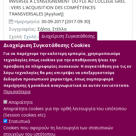
INVERSÉE À L'ENSEIGNEMENT DU FLE AU COLLÈGE GREC
: VERS L'ACQUISITION DES COMPÉTENCES
TRANSVERSALES [Αγγλική]
Ημερομηνία:
30-09-2017 [2017-09-30]
Συγγραφέας:
Σάλτα, Στέλλα
Διαχείριση Συγκατάθεσης
Σχολή:
Σχολή Ανθρωπιστικών Επιστημών
Τμήμα:
Διδακτική της Γαλλικής ως Ξένης Γλώσσας (ΓΑΛ)
Διαχείριση Συγκατάθεσης Cookies
Περίληψη (Abstract):
Δεν είναι δυνατόν στην εποχή μας να
Για να παρέχουμε την καλύτερη εμπειρία, χρησιμοποιούμε
προσποιούμαστε ότι ζούμε σε μια κοινωνία στάσιμη. Τα πάντα
τεχνολογίες όπως cookies για την αποθήκευση ή/και την
βρίσκονται σε συνεχή εξέλιξη, η οποία οφείλεται στο τεχνολογικό
πρόσβαση σε πληροφορίες συσκευών. Η συγκατάθεση για τις εν
και ψηφιακό ρεύμα. Την ίδια στιγμή, το σχολικό σύστημα
λόγω τεχνολογίες θα μας επιτρέψει να επεξεργαστούμε
συνεχίζει να ακολουθεί κλασικές διδακτικές μεθόδους
παράδοσης, οι οποίες εισάγουν ελάχιστα τα ψηφιακά μέσα και
δεδομένα προσωπικού χαρακτήρα, όπως συμπεριφορά
προσαρμόζονται όλο και λιγότερο στις εκπαιδευτικές ανάγκες και
περιήγησης ή μοναδικά αναγνωριστικά σε αυτόν τον ιστότοπο.
στις δεξιότη...
Περισσότερα
Απαραίτητα
Απαραίτητα cookies για την ορθή λειτουργία του ιστότοπου
(Session cookies etc)
Στατιστικά
Cookies που αφορούν τη λειτουργία των στατιστικών
στοιχείων του ιστότοπου.