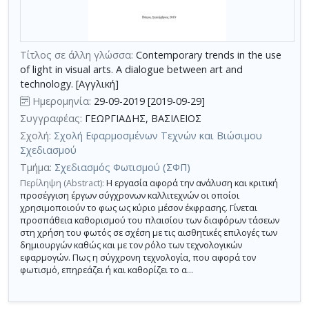
τη
χρήση
επιπλέον
Τίτλος σε άλλη γλώσσα:
Contemporary trends in the use
κριτηρίων
of light in visual arts. A dialogue between art and
αναζήτησης
technology. [Αγγλική]
Ημερομηνία:
29-09-2019 [2019-09-29]
Συγγραφέας:
ΓΕΩΡΓΙΑΔΗΣ, ΒΑΣΙΛΕΙΟΣ
Σχολή:
Σχολή Εφαρμοσμένων Τεχνών και Βιώσιμου
Σχεδιασμού
Τμήμα:
Σχεδιασμός Φωτισμού (ΣΦΠ)
Περίληψη (Abstract):
Η εργασία αφορά την ανάλυση και κριτική
προσέγγιση έργων σύγχρονων καλλιτεχνών οι οποίοι
χρησιμοποιούν το φως ως κύριο μέσον έκφρασης. Γίνεται
προσπάθεια καθορισμού του πλαισίου των διαφόρων τάσεων
στη χρήση του φωτός σε σχέση με τις αισθητικές επιλογές των
δημιουργών καθώς και με τον ρόλο των τεχνολογικών
εφαρμογών. Πως η σύγχρονη τεχνολογία, που αφορά τον
φωτισμό, επηρεάζει ή και καθορίζει το α...