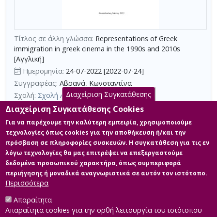
τη
χρήση
επιπλέον
κριτηρίων
Τίτλος σε άλλη γλώσσα:
Representations of Greek
immigration in greek cinema in the 1990s and 2010s
αναζήτησης
[Αγγλική]
Ημερομηνία:
24-07-2022 [2022-07-24]
Συγγραφέας:
Αβρανά, Κωνσταντίνα
Διαχείριση Συγκατάθεσης
Σχολή:
Σχολή Ανθρωπιστικών Επιστημών
Τμήμα:
Δημόσια Ιστορία (ΔΙΣ)
Διαχείριση Συγκατάθεσης Cookies
Περίληψη (Abstract):
Στην εργασία αυτή εξετάζονται οι
Για να παρέχουμε την καλύτερη εμπειρία, χρησιμοποιούμε
διαφοροποιήσεις στις αναπαραστάσεις της ελληνικής
τεχνολογίες όπως cookies για την αποθήκευση ή/και την
μετανάστευσης στις δεκαετίες του 1990 και του 2010 στον
πρόσβαση σε πληροφορίες συσκευών. Η συγκατάθεση για τις εν
ελληνικό κινηματογράφο. Ο κινηματογράφος, ως ολικό κοινωνικό
λόγω τεχνολογίες θα μας επιτρέψει να επεξεργαστούμε
φαινόμενο, αποτελεί προνομιούχο πεδίο έρευνας της Δημόσιας
Ιστορίας, καθώς μπορεί να φωτίσει λόγους και αντί-λόγους, να
δεδομένα προσωπικού χαρακτήρα, όπως συμπεριφορά
κάνει θεατό το αθέατο που, συχνά, εσκεμμένα ή μη, δεν
περιήγησης ή μοναδικά αναγνωριστικά σε αυτόν τον ιστότοπο.
εμπεριέχεται στα κυρίαρχα ...
Περισσότερα
Απαραίτητα
Απαραίτητα cookies για την ορθή λειτουργία του ιστότοπου