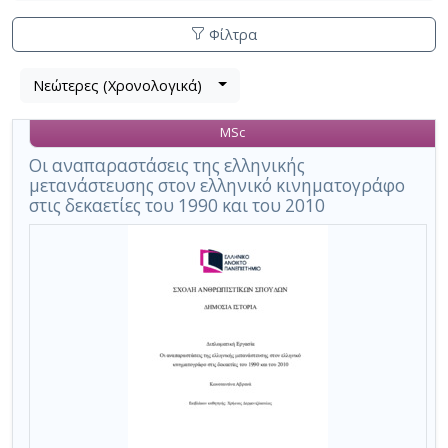
Φίλτρα
Λίστα
Νεώτερες (Χρονολογικά)
Βρέθηκε
μετα
1
τα
MSc
αποτέλεσμα
αποτελέσματα
αναζήτησης:
,
Οι αναπαραστάσεις της ελληνικής
μετανάστευσης στον ελληνικό κινηματογράφο
σύνολο
στις δεκαετίες του 1990 και του 2010
σελίδων
1.
Εφαρμοζόμενα
κριτήρια
αναζήτησης:
2010s
Ακύρωση
των
κριτηρίων
αναζήτησης
Περιορισμός
αποτελεσμάτων
με