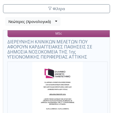
Φίλτρα
Λίστα
Νεώτερες (Χρονολογικά)
Βρέθηκε
μετα
1
τα
MSc
αποτέλεσμα
αποτελέσματα
αναζήτησης:
,
ΔΙΕΡΕΥΝΗΣΗ ΚΛΙΝΙΚΩΝ ΜΕΛΕΤΩΝ ΠΟΥ
ΑΦΟΡΟΥΝ ΚΑΡΔΙΑΓΓΕΙΑΚΕΣ ΠΑΘΗΣΕΙΣ ΣΕ
σύνολο
ΔΗΜΟΣΙΑ ΝΟΣΟΚΟΜΕΙΑ ΤΗΣ 1ης
σελίδων
ΥΓΕΙΟΝΟΜΙΚΗΣ ΠΕΡΙΦΕΡΕΙΑΣ ΑΤΤΙΚΗΣ
1.
Εφαρμοζόμενα
κριτήρια
αναζήτησης:
1η
Υ.Πε.
Αττικής
Ακύρωση
των
κριτηρίων
αναζήτησης
Περιορισμός
αποτελεσμάτων