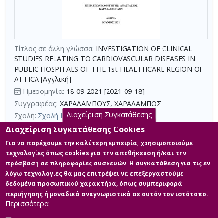
με
τη
χρήση
επιπλέον
Τίτλος σε άλλη γλώσσα:
INVESTIGATION OF CLINICAL
κριτηρίων
STUDIES RELATING TO CARDIOVASCULAR DISEASES IN
αναζήτησης
PUBLIC HOSPITALS OF THE 1st HEALTHCARE REGION OF
ATTICA [Αγγλική]
Ημερομηνία:
18-09-2021 [2021-09-18]
Συγγραφέας:
ΧΑΡΑΛΑΜΠΟΥΣ, ΧΑΡΑΛΑΜΠΟΣ
Διαχείριση Συγκατάθεσης
Σχολή:
Σχολή Κοινωνικών Επιστημών
Τμήμα:
Διοίκηση Μονάδων Υγείας (ΔΜΥ)
Διαχείριση Συγκατάθεσης Cookies
Περίληψη (Abstract):
Σκοπός της παρούσας διπλωματικής
Για να παρέχουμε την καλύτερη εμπειρία, χρησιμοποιούμε
εργασίας είναι η αποτύπωση των χαρακτηριστικών των κλινικών
τεχνολογίες όπως cookies για την αποθήκευση ή/και την
μελετών που αφορούν καρδιαγγειακές παθήσεις και διεξάγονταν
πρόσβαση σε πληροφορίες συσκευών. Η συγκατάθεση για τις εν
στα δημόσια νοσοκομεία της 1ης Υ.Πε. Αττικής κατά το έτος 2020,
λόγω τεχνολογίες θα μας επιτρέψει να επεξεργαστούμε
καθώς και η διερεύνηση συσχετίσεων τόσο μεταξύ τους, όσο και
με τους λειτουργικούς, οικονομικούς δείκτες και τους δείκτες
δεδομένα προσωπικού χαρακτήρα, όπως συμπεριφορά
απόδοσης των παραπάνω νοσοκομείων. Τα δεδομένα για τις
περιήγησης ή μοναδικά αναγνωριστικά σε αυτόν τον ιστότοπο.
κλιν...
Περισσότερα