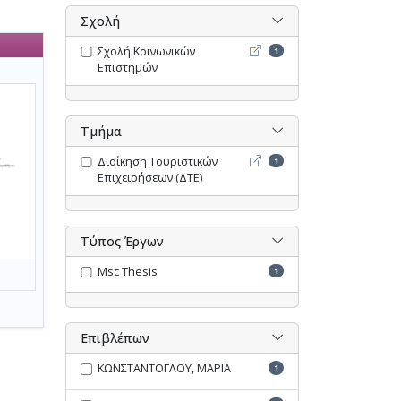
Σχολή
Σχολή Κοινωνικών Επιστη
Σχολή Κοινωνικών
1
Επιστημών
Τμήμα
Διοίκηση Τουριστικών Επι
Διοίκηση Τουριστικών
1
Επιχειρήσεων (ΔΤΕ)
Τύπος Έργων
Msc Thesis
1
Επιβλέπων
ΚΩΝΣΤΑΝΤΟΓΛΟΥ, ΜΑΡΙΑ
1