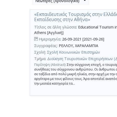
Νεώτερες (Χρονολογικά)
Βρέθηκε
μετα
1
τα
«Εκπαιδευτικός Τουρισμός στην Ελλάδ
αποτέλεσμα
αποτελέσματα
Εκπαίδευσης στην Αθήνα»
αναζήτησης:
,
σύνολο
Τίτλος σε άλλη γλώσσα:
Educational Tourism in
Athens [Αγγλική]
σελίδων
Ημερομηνία:
26-09-2021 [2021-09-26]
1.
Συγγραφέας:
ΡΕΛΛΟΥ, ΧΑΡΑΛΑΜΠΙΑ
Εφαρμοζόμενα
κριτήρια
Σχολή:
Σχολή Κοινωνικών Επιστημών
αναζήτησης:
-
Τμήμα:
Διοίκηση Τουριστικών Επιχειρήσεων (
MUNICIPALITY
Περίληψη (Abstract):
Στην σύγχρονη εποχή, ο τουρισμ
OF
VRILISSIA
συνήθειες του σύγχρονου ανθρώπου. Οι άνθρωποι στ
Ακύρωση
σε ταξίδια από πολύ μικρή ηλικία, στην αρχή με την ο
των
αργότερα με τους φίλους τους. Άρα αποτελεί αναπ
κριτηρίων
την μεσαία κατηγορία τα...
αναζήτησης
Περιορισμός
αποτελεσμάτων
με
τη
χρήση