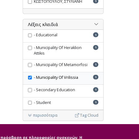
ΚΩΣΤΟΠΟΥΛΟΥ, ΣΤΥΛΙΑΝΗ
1
Λέξεις κλειδιά
- Educational
1
- Municipality Of Heraklion
1
Attikis
- Municipality Of Metamorfosi
1
- Municipality Of Vrilissia
1
- Secondary Education
1
- Student
1
περισσότερα
Tag Cloud
Ακύρωση όλων των φίλτρων
ην πρόσβαση σε πληροφορίες συσκευών. Η