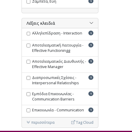
Ζαμπέτα, Εύη
1
Λέξεις κλειδιά
Αλληλεπίδραση - Interaction
1
Αποτελεσματική Λειτουργία -
1
Effective Functioningg
Αποτελεσματικός Διευθυντής -
1
Effective Manager
Διαπροσωπικές Σχέσεις -
1
Interpersonal Relatioships
Εμπόδια Επικοινωνίας -
1
Communication Barriers
Επικοινωνία - Communication
1
περισσότερα
Tag Cloud