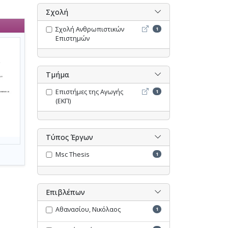
Σχολή
Σχολή Ανθρωπιστικών Επι
Σχολή Ανθρωπιστικών
1
Επιστημών
Τμήμα
Επιστήμες της Αγωγής (ΕΚΠ
Επιστήμες της Αγωγής
1
(ΕΚΠ)
Τύπος Έργων
Msc Thesis
1
Επιβλέπων
Αθανασίου, Νικόλαος
1