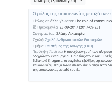
Νεώτερες (Χρονολογικά)
Βρέθηκε
μετα
1
τα
Ο ρόλος της επικοινωνίας μεταξύ των
αποτέλεσμα
αποτελέσματα
αναζήτησης:
,
Τίτλος σε άλλη γλώσσα:
The role of communicat
σύνολο
Ημερομηνία:
23-09-2017 [2017-09-23]
σελίδων
Συγγραφέας:
Ζλάτη, Αικατερίνη
1.
Σχολή:
Σχολή Ανθρωπιστικών Επιστημών
Εφαρμοζόμενα
Τμήμα:
Επιστήμες της Αγωγής (ΕΚΠ)
κριτήρια
Περίληψη (Abstract):
Η συνεχόμενη ροή των πληροφο
αναζήτησης:
σχολικό
οδηγιών του Υπουργείου Παιδείας στους διευθυντές
κλίμα
διδακτικά ζητήματα, οι ραγδαίες εξελίξεις της κοιν
-
επικοινωνία μεταξύ των εμπλεκομένων στην εκπαιδε
shcool
climate
της επικοινωνίας μεταξύ του δ...
Ακύρωση
των
κριτηρίων
αναζήτησης
Περιορισμός
αποτελεσμάτων
με
τη